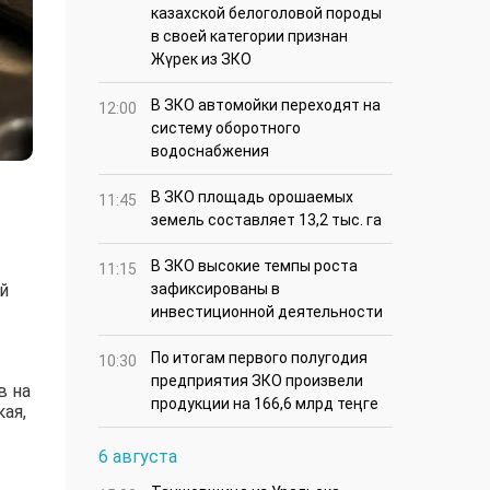
казахской белоголовой породы
в своей категории признан
Жүрек из ЗКО
В ЗКО автомойки переходят на
12:00
систему оборотного
водоснабжения
В ЗКО площадь орошаемых
11:45
земель составляет 13,2 тыс. га
В ЗКО высокие темпы роста
11:15
й
зафиксированы в
инвестиционной деятельности
По итогам первого полугодия
10:30
предприятия ЗКО произвели
в на
продукции на 166,6 млрд теңге
ая,
6 августа