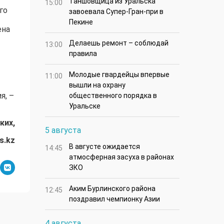
Таншовщица из Уральска
15:00
го
завоевала Супер-Гран-при в
Пекине
ена
Делаешь ремонт – соблюдай
13:00
правила
Молодые гвардейцы впервые
11:00
вышли на охрану
я, –
общественного порядка в
Уральске
ких,
5 августа
s.kz
В августе ожидается
14:45
атмосферная засуха в районах
ЗКО
Аким Бурлинского района
12:45
поздравил чемпионку Азии
4 августа