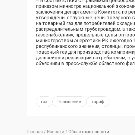
– В соответствии с Правилами ценообраз
приказом министра национальной экономик
заключения департамента Комитета по ре
утверждены отпускные цены товарного газ
на товарный газ для потребителей складыв
распределительным трубопроводам, а также
газоснабжении», предельные цены оптово
министерством энергетики РК ежегодно 1 
республиканского значения, столицы, пр
товарный газ для производства компримир
дальнейшей реализации потребителям, с у
объяснили в пресс-службе областного фил
газ
Повышение
тариф
Главная
/
Новости
/
Областные новости