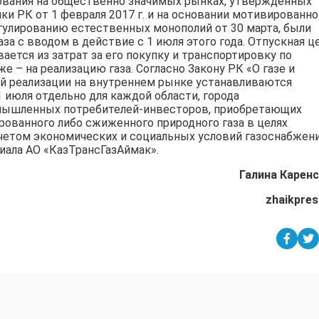
ования на общественно значимых рынках, утвержденных
и РК от 1 февраля 2017 г. и на основании мотивированно
гулированию естественных монополий от 30 марта, были
а с вводом в действие с 1 июля этого года. Отпускная ц
ается из затрат за его покупку и транспортировку по
 – на реализацию газа. Согласно Закону РК «О газе и
й реализации на внутреннем рынке устанавливаются
июля отдельно для каждой области, города
омышленных потребителей-инвесторов, приобретающих
ованного либо сжиженного природного газа в целях
четом экономических и социальных условий газоснабжени
иала АО «КазТрансГазАймак».
Галина Каренс
zhaikpres