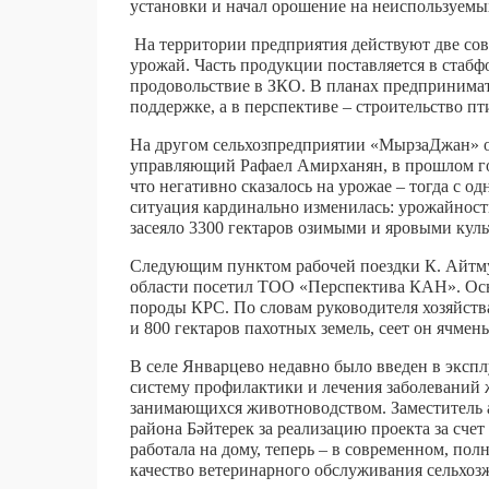
установки и начал орошение на неиспользуемы
На территории предприятия действуют две со
урожай. Часть продукции поставляется в стабф
продовольствие в ЗКО. В планах предпринимат
поддержке, а в перспективе – строительство п
На другом сельхозпредприятии «МырзаДжан» от
управляющий Рафаел Амирханян, в прошлом году
что негативно сказалось на урожае – тогда с од
ситуация кардинально изменилась: урожайность
засеяло 3300 гектаров озимыми и яровыми куль
Следующим пунктом рабочей поездки К. Айтмух
области посетил ТОО «Перспектива КАН». Осно
породы КРС. По словам руководителя хозяйств
и 800 гектаров пахотных земель, сеет он ячмень
В селе Январцево недавно было введен в эксп
систему профилактики и лечения заболеваний 
занимающихся животноводством. Заместитель 
района Бәйтерек за реализацию проекта за сче
работала на дому, теперь – в современном, по
качество ветеринарного обслуживания сельхоз