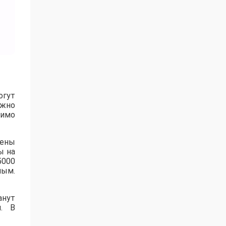
огут
ожно
имо
рены
ы на
5000
ным.
анут
. В