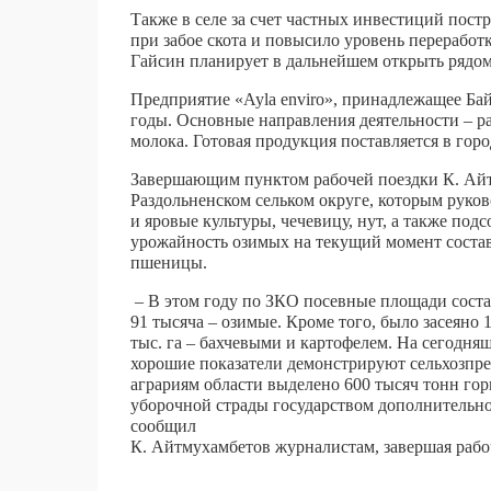
Также в селе за счет частных инвестиций пос
при забое скота и повысило уровень перераб
Гайсин планирует в дальнейшем открыть рядо
Предприятие «Ayla enviro», принадлежащее Ба
годы. Основные направления деятельности – р
молока. Готовая продукция поставляется в горо
Завершающим пунктом рабочей поездки К. Айтм
Раздольненском сельком округе, которым рук
и яровые культуры, чечевицу, нут, а также под
урожайность озимых на текущий момент составл
пшеницы.
– В этом году по ЗКО посевные площади состав
91 тысяча – озимые. Кроме того, было засеяно 
тыс. га – бахчевыми и картофелем. На сегодн
хорошие показатели демонстрируют сельхозпре
аграриям области выделено 600 тысяч тонн гор
уборочной страды государством дополнительно 
сообщил
К. Айтмухамбетов журналистам, завершая рабо