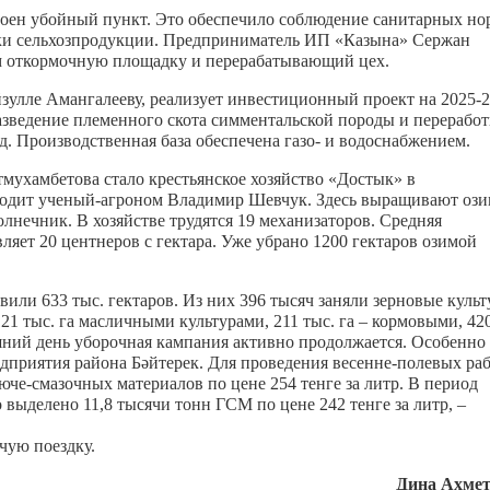
троен убойный пункт. Это обеспечило соблюдение санитарных но
отки сельхозпродукции. Предприниматель ИП «Казына» Сержан
м откормочную площадку и перерабатывающий цех.
йзулле Амангалееву, реализует инвестиционный проект на 2025-
азведение племенного скота симментальской породы и переработ
д. Производственная база обеспечена газо- и водоснабжением.
ухамбетова стало крестьянское хозяйство «Достык» в
оводит ученый-агроном Владимир Шевчук. Здесь выращивают оз
солнечник. В хозяйстве трудятся 19 механизаторов. Средняя
яет 20 центнеров с гектара. Уже убрано 1200 гектаров озимой
или 633 тыс. гектаров. Из них 396 тысяч заняли зерновые культ
121 тыс. га масличными культурами, 211 тыс. га – кормовыми, 42
яшний день уборочная кампания активно продолжается. Особенно
дприятия района Бәйтерек. Для проведения весенне-полевых ра
юче-смазочных материалов по цене 254 тенге за литр. В период
выделено 11,8 тысячи тонн ГСМ по цене 242 тенге за литр, –
чую поездку.
Дина Ахмет