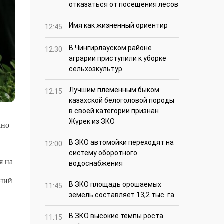
отказаться от посещения лесов
Имя как жизненный ориентир
12:45
В Чингирлауском районе
12:30
аграрии приступили к уборке
сельхозкультур
Лучшим племенным быком
12:15
казахской белоголовой породы
в своей категории признан
Жүрек из ЗКО
ано
В ЗКО автомойки переходят на
12:00
систему оборотного
я на
водоснабжения
шний
В ЗКО площадь орошаемых
11:45
земель составляет 13,2 тыс. га
В ЗКО высокие темпы роста
11:15