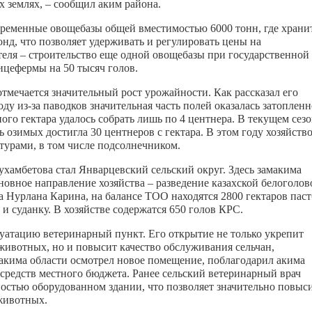
х землях,
– сообщил аким района.
временные овощебазы общей вместимостью 6000 тонн, где храни
онд, что позволяет удерживать и регулировать цены на
еля – строительство еще одной овощебазы при государственной
тицефермы на 50 тысяч голов.
мечается значительный рост урожайности. Как рассказал его
 из-за паводков значительная часть полей оказалась затопленн
ного гектара удалось собрать лишь по 4 центнера. В текущем сез
 озимых достигла 30 центнеров с гектара. В этом году хозяйств
турами, в том числе подсолнечником.
амбетова стал Январцевский сельский округ. Здесь замакима
вное направление хозяйства – разведение казахской белоголов
а Нурлана Карина, на балансе ТОО находятся 2800 гектаров пас
 и суданку. В хозяйстве содержатся 650 голов КРС.
луатацию ветеринарный пункт. Его открытие не только укрепит
животных, но и повысит качество обслуживания сельчан,
акима области осмотрел новое помещение, поблагодарил акима
т средств местного бюджета. Ранее сельский ветеринарный врач
лностью оборудованном здании, что позволяет значительно повыс
животных.