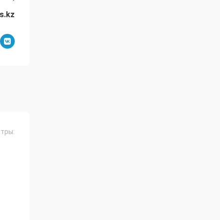
s.kz
тры: