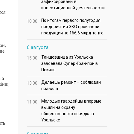
зафиксированы в
инвестиционной деятельности
тся
По итогам первого полугодия
10:30
предприятия ЗКО произвели
продукции на 166,6 млрд теңге
ой,
6 августа
оне
о
Таншовщица из Уральска
15:00
завоевала Супер-Гран-при в
Пекине
ой
Делаешь ремонт – соблюдай
13:00
тбищ
правила
Молодые гвардейцы впервые
11:00
вышли на охрану
общественного порядка в
Уральске
ить