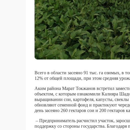
Всего в области засеяно 91 тыс. га озимых, в т
12% от общей площади, при этом средняя урожай
Аким района Марат Токжанов встретил замести
объектом, с которым ознакомили Калияра Шади
выращивании сои, картофеля, капусты, свеклы
обновляют семенной фонд и практикуют чередов
день засеяно 260 гектаров сои и 200 гектаров к
– Предприниматель расчистил участок, заросш
поддержку со стороны государства. Благодаря