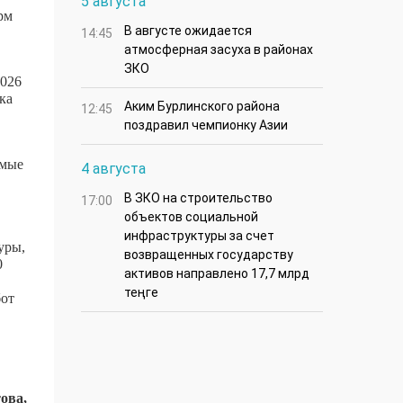
5 августа
рм
В августе ожидается
14:45
атмосферная засуха в районах
ЗКО
2026
ка
Аким Бурлинского района
12:45
поздравил чемпионку Азии
имые
4 августа
В ЗКО на строительство
17:00
объектов социальной
инфраструктуры за счет
уры,
возвращенных государству
0
активов направлено 17,7 млрд
теңге
бот
ова,