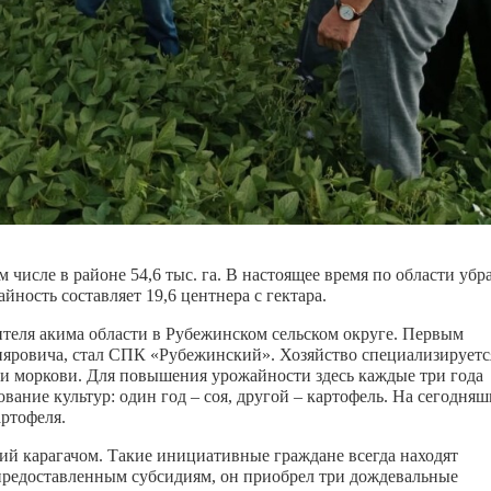
ом числе в районе 54,6 тыс. га. В настоящее время по области убр
ность составляет 19,6 центнера с гектара.
теля акима области в Рубежинском сельском округе. Первым
яровича, стал СПК «Рубежинский». Хозяйство специализируетс
 и моркови. Для повышения урожайности здесь каждые три года
ание культур: один год – соя, другой – картофель. На сегодня
артофеля.
ий карагачом. Такие инициативные граждане всегда находят
 предоставленным субсидиям, он приобрел три дождевальные