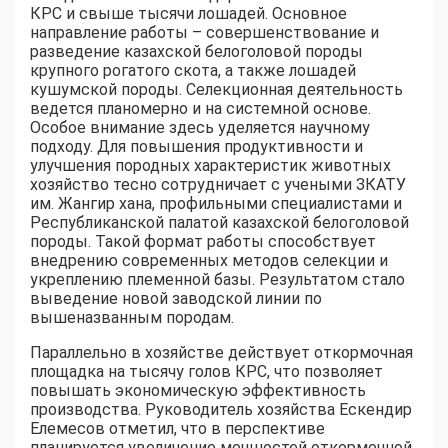
КРС и свыше тысячи лошадей. Основное
направление работы – совершенствование и
разведение казахской белоголовой породы
крупного рогатого скота, а также лошадей
кушумской породы. Селекционная деятельность
ведется планомерно и на системной основе.
Особое внимание здесь уделяется научному
подходу. Для повышения продуктивности и
улучшения породных характеристик животных
хозяйство тесно сотрудничает с учеными ЗКАТУ
им. Жангир хана, профильными специалистами и
Республиканской палатой казахской белоголовой
породы. Такой формат работы способствует
внедрению современных методов селекции и
укреплению племенной базы. Результатом стало
выведение новой заводской линии по
вышеназванным породам.
Параллельно в хозяйстве действует откормочная
площадка на тысячу голов КРС, что позволяет
повышать экономическую эффективность
производства. Руководитель хозяйства Ескендир
Елемесов отметил, что в перспективе
планируется увеличение мощностей откормочной