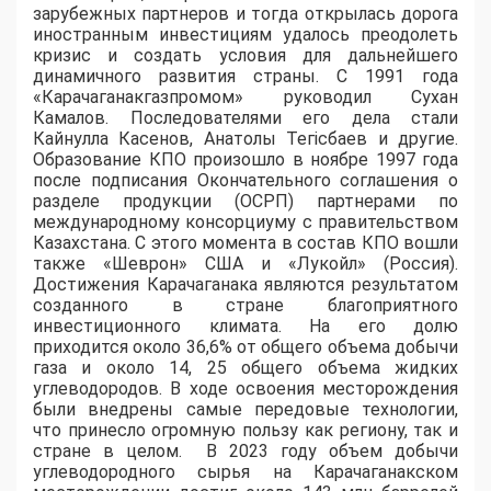
зарубежных партнеров и тогда открылась дорога
иностранным инвестициям удалось преодолеть
кризис и создать условия для дальнейшего
динамичного развития страны. С 1991 года
«Карачаганакгазпромом» руководил Сухан
Камалов. Последователями его дела стали
Кайнулла Касенов, Анатолы Тегісбаев и другие.
Образование КПО произошло в ноябре 1997 года
после подписания Окончательного соглашения о
разделе продукции (ОСРП) партнерами по
международному консорциуму с правительством
Казахстана. С этого момента в состав КПО вошли
также «Шеврон» США и «Лукойл» (Россия).
Достижения Карачаганака являются результатом
созданного в стране благоприятного
инвестиционного климата. На его долю
приходится около 36,6% от общего объема добычи
газа и около 14, 25 общего объема жидких
углеводородов. В ходе освоения месторождения
были внедрены самые передовые технологии,
что принесло огромную пользу как региону, так и
стране в целом. В 2023 году объем добычи
углеводородного сырья на Карачаганакском