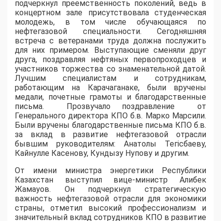
подчеркнул преемственность поколений, ведь в
концертном зале присутствовала студенческая
молодежь, в том числе обучающаяся по
нефтегазовой специальности. Сегодняшняя
встреча с ветеранами труда должна послужить
для них примером. Выступающие сменяли друг
друга, поздравляя нефтяных первопроходцев и
участников торжества со знаменательной датой.
Лучшим специалистам и сотрудникам,
работающим на Карачаганаке, были вручены
медали, почетные грамоты и благодарственные
письма. Прозвучало поздравление от
Генерального директора КПО б.в. Марко Марсили.
Были вручены благодарственные письма КПО б.в.
за вклад в развитие нефтегазовой отрасли
бывшим руководителям: Анатолы Тегісбаеву,
Кайнулле Касенову, Кундызу Нупову и другим.
От имени министра энергетики Республики
Казахстан выступил вице-министр Алибек
Жамауов. Он подчеркнул стратегическую
важность нефтегазовой отрасли для экономики
страны, отметил высокий профессионализм и
значительный вклад сотрудников КПО в развитие