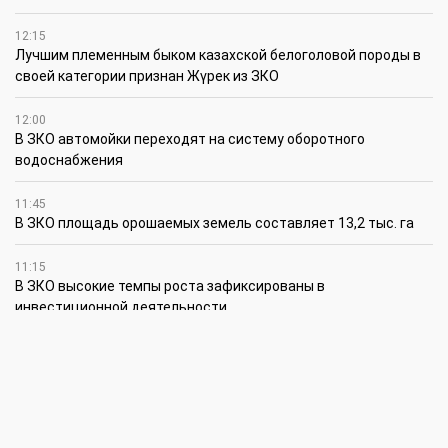
12:15
Лучшим племенным быком казахской белоголовой породы в
своей категории признан Жүрек из ЗКО
12:00
В ЗКО автомойки переходят на систему оборотного
водоснабжения
11:45
В ЗКО площадь орошаемых земель составляет 13,2 тыс. га
11:15
В ЗКО высокие темпы роста зафиксированы в
инвестиционной деятельности
10:30
По итогам первого полугодия предприятия ЗКО произвели
продукции на 166,6 млрд теңге
6 августа