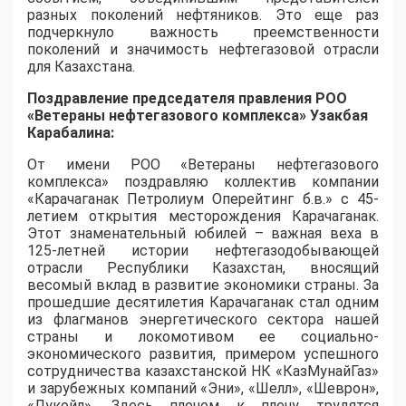
разных поколений нефтяников. Это еще раз
подчеркнуло важность преемственности
поколений и значимость нефтегазовой отрасли
для Казахстана.
Поздравление председателя правления
РОО
«Ветераны нефтегазового комплекса»
Узакбая
Карабалина:
От имени РОО «Ветераны нефтегазового
комплекса» поздравляю коллектив компании
«Карачаганак Петролиум Оперейтинг б.в.» с 45-
летием открытия месторождения Карачаганак.
Этот знаменательный юбилей – важная веха в
125-летней истории нефтегазодобывающей
отрасли Республики Казахстан, вносящий
весомый вклад в развитие экономики страны. За
прошедшие десятилетия Карачаганак стал одним
из флагманов энергетического сектора нашей
страны и локомотивом ее социально-
экономического развития, примером успешного
сотрудничества казахстанской НК «КазМунайГаз»
и зарубежных компаний «Эни», «Шелл», «Шеврон»,
«Лукойл». Здесь плечом к плечу трудятся