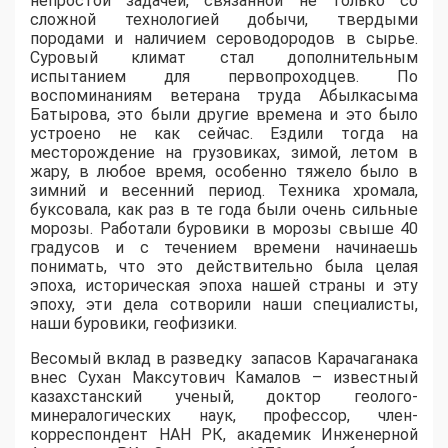
непростой задачей, связанной не только со
сложной технологией добычи, твердыми
породами и наличием сероводородов в сырье.
Суровый климат стал дополнительным
испытанием для первопроходцев. По
воспоминаниям ветерана труда Абылкасыма
Батырова, это были другие времена и это было
устроено не как сейчас. Ездили тогда на
месторождение на грузовиках, зимой, летом в
жару, в любое время, особенно тяжело было в
зимний и весенний период. Техника хромала,
буксовала, как раз в те года были очень сильные
морозы. Работали буровики в морозы свыше 40
градусов и с течением времени начинаешь
понимать, что это действительно была целая
эпоха, историческая эпоха нашей страны и эту
эпоху, эти дела сотворили наши специалисты,
наши буровики, геофизики.
Весомый вклад в разведку запасов Карачаганака
внес Сухан Максутович Камалов – известный
казахстанский ученый, доктор геолого-
минералогических наук, профессор, член-
корреспондент НАН РК, академик Инженерной