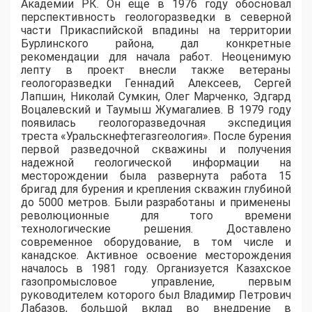
Академии РК. Он еще в 1976 году обосновал
перспективность геологоразведки в северной
части Прикаспийской впадины на территории
Бурлинского района, дал конкретные
рекомендации для начала работ. Неоценимую
лепту в проект внесли также ветераны
геологоразведки Геннадий Алексеев, Сергей
Лапшин, Николай Сумкин, Олег Марченко, Эдгард
Воцалевский и Таумыш Жумагалиев. В 1979 году
появилась геологоразведочная экспедиция
треста «Уральскнефтегазгеология». После бурения
первой разведочной скважины и получения
надежной геологической информации на
месторождении была развернута работа 15
бригад для бурения и крепления скважин глубиной
до 5000 метров. Были разработаны и применены
революционные для того времени
технологические решения. Доставлено
современное оборудование, в том числе и
канадское. Активное освоение месторождения
началось в 1981 году. Организуется Казахское
газопромысловое управление, первым
руководителем которого был Владимир Петрович
Лабазов, большой вклад во внедрение в