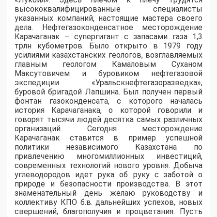
высококвалифицированные специалисты
указанных компаний, настоящие мастера своего
дела. Нефтегазоконденсатное месторождение
Карачаганак – супергигант с запасами газа 1,3
трлн кубометров. Было открыто в 1979 году
усилиями казахстанских геологов, возглавляемых
главным геологом Камаловым Суханом
Максутовичем и буровиком нефтегазовой
экспедиции «Уральскнефтегазоразведка»,
буровой бригадой Лапшина. Был получен первый
фонтан газоконденсата, с которого началась
история Карачаганака, о которой говорили и
говорят тысячи людей десятка самых различных
организаций. Сегодня месторождение
Карачаганак ставится в пример успешной
политики независимого Казахстана по
привлечению многомиллионных инвестиций,
современных технологий нового уровня. Добыча
углеводородов идет рука об руку с заботой о
природе и безопасности производства. В этот
знаменательный день желаю руководству и
коллективу КПО б.в. дальнейших успехов, новых
свершений, благополучия и процветания. Пусть