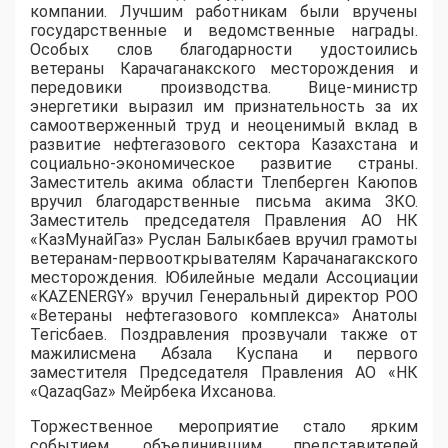
компании. Лучшим работникам были вручены
государственные и ведомственные награды.
Особых слов благодарности удостоились
ветераны Карачаганакского месторождения и
передовики производства. Вице-министр
энергетики выразил им признательность за их
самоотверженный труд и неоценимый вклад в
развитие нефтегазового сектора Казахстана и
социально-экономическое развитие страны.
Заместитель акима области Тлепберген Каюпов
вручил благодарственные письма акима ЗКО.
Заместитель председателя Правления АО НК
«КазМунайГаз» Руслан Балыкбаев вручил грамоты
ветеранам-первооткрывателям Карачанагакского
месторождения. Юбилейные медали Ассоциации
«KAZENERGY» вручил Генеральный директор РОО
«Ветераны нефтегазового комплекса» Анатолы
Тегісбаев. Поздравления прозвучали также от
мажилисмена Абзала Куспана и первого
заместителя Председателя Правления АО «НК
«QazaqGaz» Мейрбека Ихсанова.
Торжественное мероприятие стало ярким
событием, объединившим представителей