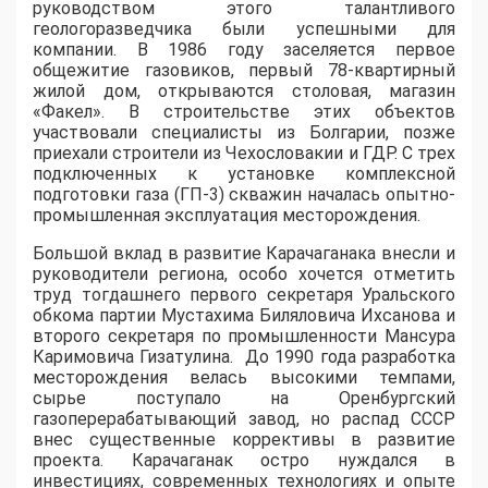
руководством этого талантливого
геологоразведчика были успешными для
компании. В 1986 году заселяется первое
общежитие газовиков, первый 78-квартирный
жилой дом, открываются столовая, магазин
«Факел». В строительстве этих объектов
участвовали специалисты из Болгарии, позже
приехали строители из Чехословакии и ГДР. С трех
подключенных к установке комплексной
подготовки газа (ГП-3) скважин началась опытно-
промышленная эксплуатация месторождения.
Большой вклад в развитие Карачаганака внесли и
руководители региона, особо хочется отметить
труд тогдашнего первого секретаря Уральского
обкома партии Мустахима Биляловича Ихсанова и
второго секретаря по промышленности Мансура
Каримовича Гизатулина. До 1990 года разработка
месторождения велась высокими темпами,
сырье поступало на Оренбургский
газоперерабатывающий завод, но распад СССР
внес существенные коррективы в развитие
проекта. Карачаганак остро нуждался в
инвестициях, современных технологиях и опыте