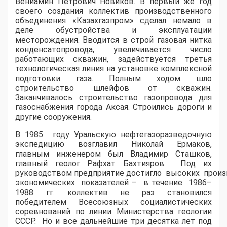
Вениамин Петрович Новиков. В первый же год
своего создания коллектив производственного
объединения «Казахгазпром» сделал немало в
деле обустройства и эксплуатации
месторождения. Вводится в строй газовая нитка
конденсатопровода, увеличивается число
работающих скважин, задействуется третья
технологическая линия на установке комплексной
подготовки газа. Полным ходом шло
строительство шлейфов от скважин.
Заканчивалось строительство газопровода для
газоснабжения города Аксая. Строились дороги и
другие сооружения.
В 1985 году Уральскую нефтегазоразведочную
экспедицию возглавил Николай Ермаков,
главным инженером был Владимир Сташков,
главный геолог Рафхат Бахтияров. Под их
руководством предприятие достигло высоких произ
экономических показателей – в течение 1986–
1988 гг. коллектив не раз становился
победителем Всесоюзных социалистических
соревнований по линии Министерства геологии
СССР. Но и все дальнейшие три десятка лет под