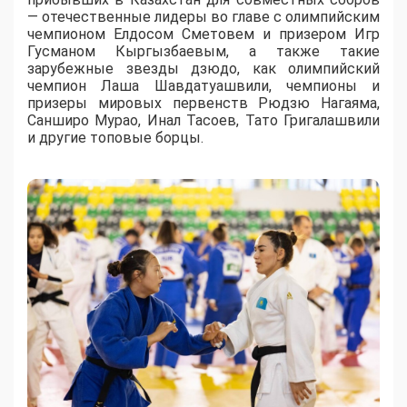
— отечественные лидеры во главе с олимпийским
чемпионом Елдосом Сметовем и призером Игр
Гусманом Кыргызбаевым, а также такие
зарубежные звезды дзюдо, как олимпийский
чемпион Лаша Шавдатуашвили, чемпионы и
призеры мировых первенств Рюдзю Нагаяма,
Санширо Мурао, Инал Тасоев, Тато Григалашвили
и другие топовые борцы.