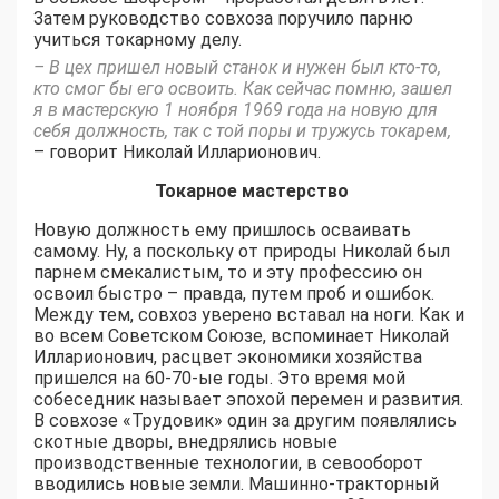
Затем руководство совхоза поручило парню
учиться токарному делу.
– В цех пришел новый станок и нужен был кто-то,
кто смог бы его освоить. Как сейчас помню, зашел
я в мастерскую 1 ноября 1969 года на новую для
себя должность, так с той поры и тружусь токарем,
– говорит Николай Илларионович.
Токарное мастерство
Новую должность ему пришлось осваивать
самому. Ну, а поскольку от природы Николай был
парнем смекалистым, то и эту профессию он
освоил быстро – правда, путем проб и ошибок.
Между тем, совхоз уверено вставал на ноги. Как и
во всем Советском Союзе, вспоминает Николай
Илларионович, расцвет экономики хозяйства
пришелся на 60-70-ые годы. Это время мой
собеседник называет эпохой перемен и развития.
В совхозе «Трудовик» один за другим появлялись
скотные дворы, внедрялись новые
производственные технологии, в севооборот
вводились новые земли. Машинно-тракторный