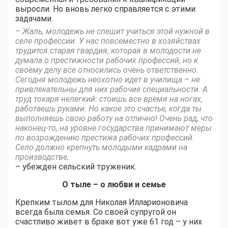
выросли. Но вновь легко справляется с этими
задачами.
– Жаль, молодежь не спешит учиться этой нужной в
селе профессии. У нас повсеместно в хозяйствах
трудится старая гвардия, которая в молодости не
думала о престижности рабочих профессий, но к
своему делу все относились очень ответственно.
Сегодня молодежь неохотно идет в училища – не
привлекательны для них рабочие специальности. А
труд токаря нелегкий: стоишь все время на ногах,
работаешь руками. Но какое это счастье, когда ты
выполняешь свою работу на отлично! Очень рад, что
наконец-то, на уровне государства принимают меры
по возрождению престижа рабочих профессий.
Село должно крепнуть молодыми кадрами на
производстве,
– убежден сельский труженик.
О тыле – о любви и семье
Крепким тылом для Николая Илларионовича
всегда была семья. Со своей супругой он
счастливо живет в браке вот уже 61 год – у них