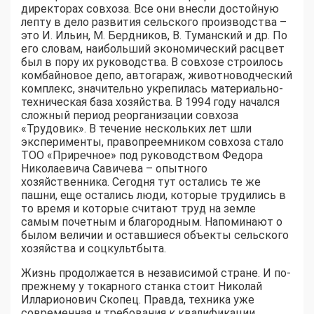
директорах совхоза. Все они внесли достойную
лепту в дело развития сельского производства –
это И. Ильин, М. Бердников, В. Туманский и др. По
его словам, наибольший экономический расцвет
был в пору их руководства. В совхозе строилось
комбайновое депо, автогараж, животноводческий
комплекс, значительно укрепилась материально-
техническая база хозяйства. В 1994 году начался
сложный период реорганизации совхоза
«Трудовик». В течение нескольких лет шли
эксперименты, правопреемником совхоза стало
ТОО «Приречное» под руководством Федора
Николаевича Савичева – опытного
хозяйственника. Сегодня тут остались те же
пашни, еще остались люди, которые трудились в
то время и которые считают труд на земле
самым почетным и благородным. Напоминают о
былом величии и оставшиеся объекты сельского
хозяйства и соцкультбыта.
Жизнь продолжается в независимой стране. И по-
прежнему у токарного станка стоит Николай
Илларионович Скопец. Правда, техника уже
современная и требования к квалификации