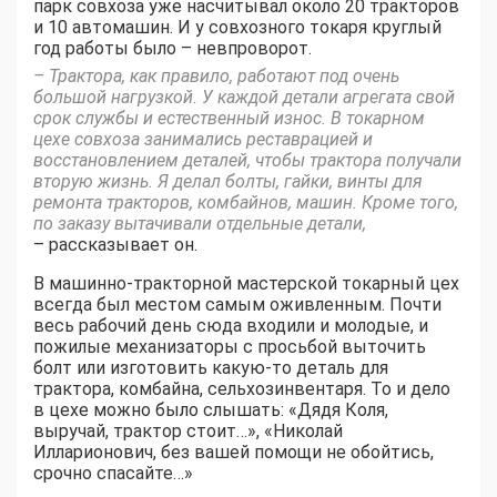
парк совхоза уже насчитывал около 20 тракторов
и 10 автомашин. И у совхозного токаря круглый
год работы было – невпроворот.
– Трактора, как правило, работают под очень
большой нагрузкой. У каждой детали агрегата свой
срок службы и естественный износ. В токарном
цехе совхоза занимались реставрацией и
восстановлением деталей, чтобы трактора получали
вторую жизнь. Я делал болты, гайки, винты для
ремонта тракторов, комбайнов, машин. Кроме того,
по заказу вытачивали отдельные детали,
– рассказывает он.
В машинно-тракторной мастерской токарный цех
всегда был местом самым оживленным. Почти
весь рабочий день сюда входили и молодые, и
пожилые механизаторы с просьбой выточить
болт или изготовить какую-то деталь для
трактора, комбайна, сельхозинвентаря. То и дело
в цехе можно было слышать: «Дядя Коля,
выручай, трактор стоит…», «Николай
Илларионович, без вашей помощи не обойтись,
срочно спасайте…»