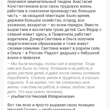
получился замечательный тандем. Анастасия
Константиновна всю свою трудовую жизнь
работала в совхозном производстве, большую
часть – на овощной плантации. Было время,
держали большое хозяйство, огород, все
ухоженно, аккуратно – во всем порядок. Вместе
вырастили и воспитали троих детей. Сын Федор с
семьей живет здесь, в Приречном, работает
водителем. Дочери Светлана и Ольга получили
педагогическое образование и тоже живут
своими семьями. Светлана живет в родном селе,
а Ольга – в России. Радуют дедушку с бабушкой
внуки и правнуки.
– Мы были молоды, полны сил и энергии. Тогда
нам все было по плечу. Успевали и на работе, и
дома, растили детей, и даже после смены успевали
порыбачить. Словом, умели и трудиться, и хорошо
отдыхать. Я не жалею, что так сложилась моя
жизнь: счастлив на работе, в семье, люблю свое
дело. Что еще нужно человеку,
– улыбается Николай Илларионович.
Вот так ясно и просто выразил свою позицию
Николай Скопец – необыкновенный,