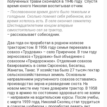
полученных травм скончался в 1946 году. Спустя
время юного Николая воспитывал отчим.
– Послевоенное время долго было тяжелым и
голодным. Сколько помнил себя ребенком, все
время хотелось есть. В селе окончил семилетку.
Шестнадцатилетним юнцом впервые
самостоятельно сел за трактор,
– рассказывает собеседник.
Два года он проработал в родном колхозе
трактористом. В 1956 году семья переехала в
совхоз «Трудовик» – село Приречное. В том году
зерносовхоз «Трудовик» был объединен с
совхозом «Придорожное». Отделения совхоза
базировались в селах Сарсеново, Бесагаш,
Жанатан, Танас. У хозяйства было 27 тысяч гектар
сельскохозяйственных земель. Основным
направлением укрупненного совхоза оставались
производство зерна и разведение скота. На
новом месте ему тоже доверили трактор. В 1958
году в армию по состоянию здоровья его не взяли
– направили на водительские курсы. После учебы,
с марта 1959 года, Николай Скопец стал трудиться
в совхозе шофером – проработал девять лет.