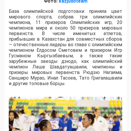
Фото:
kazjudoteam
База олимпийской подготовки приняла цвет
мирового спорта, собрав три олимпийских
чемпиона, 11 призеров Олимпийских игр, 20
чемпионов мира и около 50 призеров мировых
первенств. В числе именитых атлетов,
прибывших в Казахстан для совместных сборов
— отечественные лидеры во главе с олимпийским
чемпионом Елдосом Сметовем и призером Игр
Гусманом Кыргызбаевым, а также такие
зарубежные звезды дзюдо, как олимпийский
чемпион Лаша Шавдатуашвили, чемпионы и
призеры мировых первенств Рюдзю Нагаяма,
Санширо Мурао, Инал Тасоев, Тато Григалашвили
и другие топовые борцы.