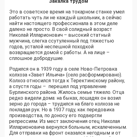
Закалка трудом
Это в советское время на токарном станке умел
работать чуть ли не каждый школьник, а сейчас
найти настоящего профессионала в этом деле
далеко не просто. В свой солидный возраст
Николай Илларионович – высокий статный
мужчина, слегка ссутуленный под тяжестью
годов, усталой неспешной походкой
возвращается домой с работы. А на лице –
сплошное добродушие.
Родился он в 1939 году в селе Ново-Петровка
колхоза «Завет Ильича» (село расформировано).
Колхоз относился тогда к Теректинскому району,
а спустя годы – перешел под управление
Бурлинского района. Жилось семье тяжело. Отца
редко видели дома: на быках, лошадях он возил
зерно до города – трудился на благо колхоза не
покладая рук. Но в 1937 году, как передовика
производства, по доносу его подвергли
репрессиям. Из мест заключения отец Николая
Илларионовича вернулся больным, искалеченным.
Для отправки на фронт оказался негодным и от