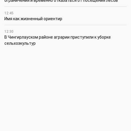
ограничения и временно отказаться от посещения лесов
12:45
Имя как жизненный ориентир
12:30
В Чингирлауском районе аграрии приступили к уборке
сельхозкультур
12:15
Лучшим племенным быком казахской белоголовой породы в
своей категории признан Жүрек из ЗКО
12:00
В ЗКО автомойки переходят на систему оборотного
водоснабжения
11:45
В ЗКО площадь орошаемых земель составляет 13,2 тыс. га
11:15
В ЗКО высокие темпы роста зафиксированы в