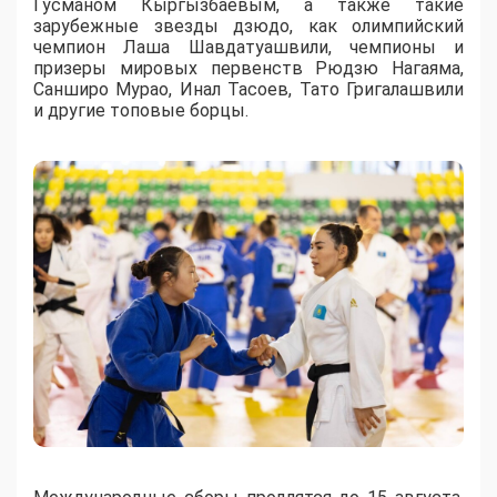
Гусманом Кыргызбаевым, а также такие
зарубежные звезды дзюдо, как олимпийский
чемпион Лаша Шавдатуашвили, чемпионы и
призеры мировых первенств Рюдзю Нагаяма,
Санширо Мурао, Инал Тасоев, Тато Григалашвили
и другие топовые борцы.