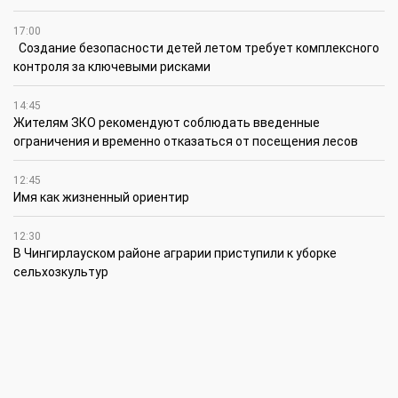
17:00
Создание безопасности детей летом требует комплексного
контроля за ключевыми рисками
14:45
Жителям ЗКО рекомендуют соблюдать введенные
ограничения и временно отказаться от посещения лесов
12:45
Имя как жизненный ориентир
12:30
В Чингирлауском районе аграрии приступили к уборке
сельхозкультур
12:15
Лучшим племенным быком казахской белоголовой породы в
своей категории признан Жүрек из ЗКО
12:00