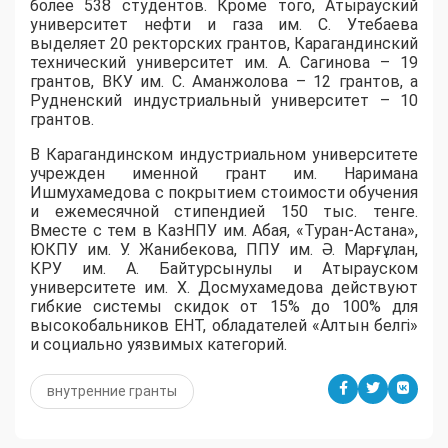
более 538 студентов. Кроме того, Атырауский
университет нефти и газа им. С. Утебаева
выделяет 20 ректорских грантов, Карагандинский
технический университет им. А. Сагинова – 19
грантов, ВКУ им. С. Аманжолова – 12 грантов, а
Рудненский индустриальный университет – 10
грантов.
​В Карагандинском индустриальном университете
учрежден именной грант им. Наримана
Ишмухамедова с покрытием стоимости обучения
и ежемесячной стипендией 150 тыс. тенге.
Вместе с тем в КазНПУ им. Абая, «Туран-Астана»,
ЮКПУ им. У. Жанибекова, ППУ им. Ә. Марғұлан,
КРУ им. А. Байтурсынулы и Атырауском
университете им. Х. Досмухамедова действуют
гибкие системы скидок от 15% до 100% для
высокобальников ЕНТ, обладателей «Алтын белгі»
и социально уязвимых категорий.
внутренние гранты