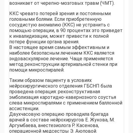
возникает от черепно-мозговых травм (ЧМТ).
ККС чревато потерей зрения и постоянными
головными болями. Если приобретенную
сосудистую аномалию (ККС) не устранить с
помощью операции, в 90 процентах это приведет
к инвалидизации, может привести к полной
потере функции органа зрения.
В настоящее время самым эффективным и
наиболее безопасным лечением ККС является
эндоваскулярное лечение. Чаще применяется
метод реконструкции артериальной стенки при
помощи микроспиралей.
Таким образом пациенту в условиях
нейрохирургического отделения ГБСНП была
проведена операция: реконструктивная
эмболизация каротидно-кавернозного соустья
слева микроспиралями с применением баллонной
ассистенции.
Двухчасовую операцию проводила бригада
врачей в составе нейрохирургов Е. Жукова, М.
Аргумбаева, анестезиолога Р. Касенова,
операционной медсестры Э. Аюповой.