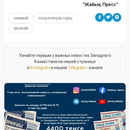
"Жайық Пресс"
озимый
сельхозкультуры
урожай
Узнайте первым о важных новостях Западного
Казахстана на нашей странице
в
Instagram
и нашем
Telegram
- канале