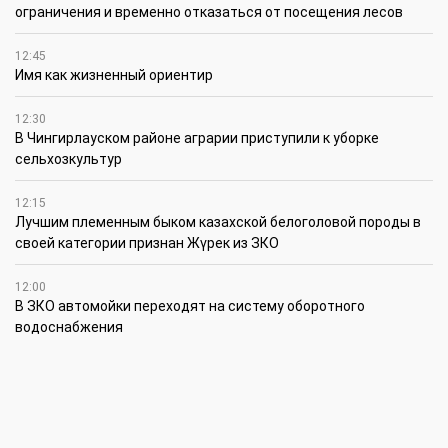
ограничения и временно отказаться от посещения лесов
12:45
Имя как жизненный ориентир
12:30
В Чингирлауском районе аграрии приступили к уборке
сельхозкультур
12:15
Лучшим племенным быком казахской белоголовой породы в
своей категории признан Жүрек из ЗКО
12:00
В ЗКО автомойки переходят на систему оборотного
водоснабжения
11:45
В ЗКО площадь орошаемых земель составляет 13,2 тыс. га
11:15