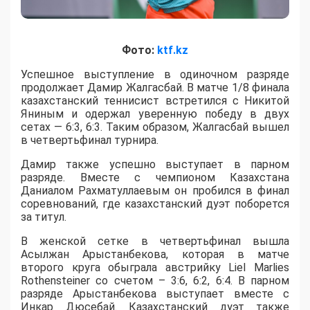
Фото:
ktf.kz
Успешное выступление в одиночном разряде
продолжает Дамир Жалгасбай. В матче 1/8 финала
казахстанский теннисист встретился с Никитой
Яниным и одержал уверенную победу в двух
сетах — 6:3, 6:3. Таким образом, Жалгасбай вышел
в четвертьфинал турнира.
Дамир также успешно выступает в парном
разряде. Вместе с чемпионом Казахстана
Даниалом Рахматуллаевым он пробился в финал
соревнований, где казахстанский дуэт поборется
за титул.
В женской сетке в четвертьфинал вышла
Асылжан Арыстанбекова, которая в матче
второго круга обыграла австрийку Liel Marlies
Rothensteiner со счетом – 3:6, 6:2, 6:4. В парном
разряде Арыстанбекова выступает вместе с
Инкар Дюсебай. Казахстанский дуэт также