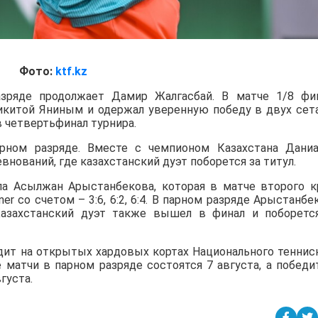
Фото:
ktf.kz
зряде продолжает Дамир Жалгасбай. В матче 1/8 фи
Никитой Яниным и одержал уверенную победу в двух сет
в четвертьфинал турнира.
ном разряде. Вместе с чемпионом Казахстана Дани
нований, где казахстанский дуэт поборется за титул.
а Асылжан Арыстанбекова, которая в матче второго к
iner со счетом – 3:6, 6:2, 6:4. В парном разряде Арыстанбе
азахстанский дуэт также вышел в финал и поборетс
дит на открытых хардовых кортах Национального теннис
е матчи в парном разряде состоятся 7 августа, а победи
густа.