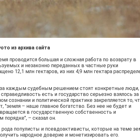
ото из архива сайта
мя проводится большая и сложная работа по возврату в
зуемых и незаконно переданных в частные руки
щено 12,1 млн гектаров, из них 4,9 млн гектара распреде
х, за каждым судебным решением стоят конкретные люди,
 справедливость есть и государство серьезно взялось за
ом сознании и политической практике закрепляется то, ч
, "земля – наше главное богатство. Без нее не будет и
озвращается в государственную собственность и
порядке", – сказал он.
о рода популисты и псевдоактивисты, которые на теме зе
получить народное доверие и монетизировать его.