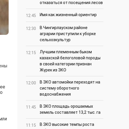
отказаться от посещения лесов
Имя как жизненный ориентир
12:45
В Чингирлауском районе
12:30
аграрии приступили к уборке
сельхозкультур
Лучшим племенным быком
12:15
казахской белоголовой породы
в своей категории признан
лены
Жүрек из ЗКО
В ЗКО автомойки переходят на
12:00
 ее
систему оборотного
то
водоснабжения
В ЗКО площадь орошаемых
11:45
земель составляет 13,2 тыс. га
мли
В ЗКО высокие темпы роста
11:15