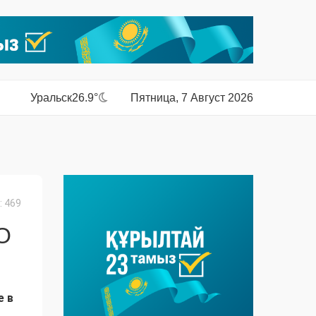
Уральск
26.9°
Пятница, 7 Август 2026
 469
О
е в