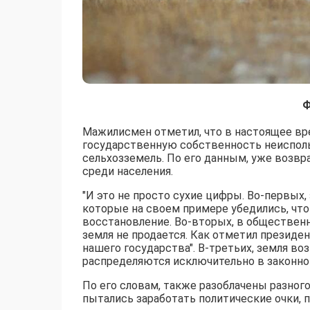
Ф
Мажилисмен отметил, что в настоящее вре
государственную собственность неисполь
сельхозземель. По его данным, уже возвра
среди населения.
"И это не просто сухие цифры. Во-первы
которые на своем примере убедились, что
восстановление. Во-вторых, в общественн
земля не продается. Как отметил президент
нашего государства". В-третьих, земля в
распределяются исключительно в законном 
По его словам, также разоблачены разног
пытались заработать политические очки, 