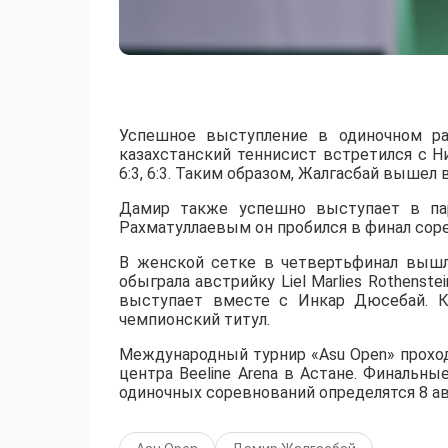
Успешное выступление в одиночном ра
казахстанский теннисист встретился с 
6:3, 6:3. Таким образом, Жалгасбай вышел 
Дамир также успешно выступает в пар
Рахматуллаевым он пробился в финал сорев
В женской сетке в четвертьфинал вышл
обыграла австрийку Liel Marlies Rothenste
выступает вместе с Инкар Дюсебай. К
чемпионский титул.
Международный турнир «Asu Open» прохо
центра Beeline Arena в Астане. Финальны
одиночных соревнований определятся 8 ав