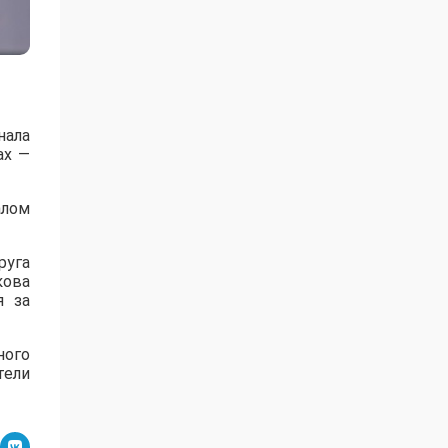
нала
ах —
алом
руга
кова
я за
ного
тели