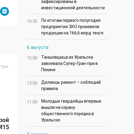
зафиксированы в
инвестиционной деятельности
По итогам первого полугодия
10:30
предприятия ЗКО произвели
продукции на 166,6 млрд теңге
6 августа
Таншовщица из Уральска
15:00
завоевала Супер-Гран-при в
тры:
Пекине
Делаешь ремонт – соблюдай
13:00
правила
Молодые гвардейцы впервые
11:00
вышли на охрану
общественного порядка в
рой
Уральске
M15