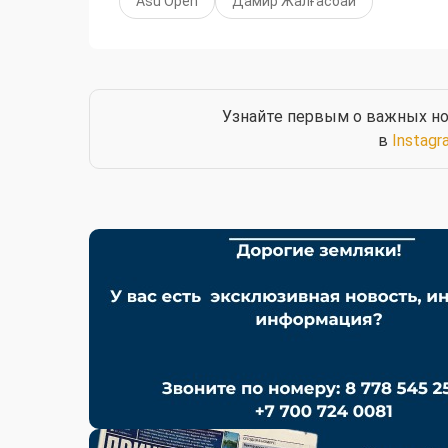
Asu Open
Дамир Жалғасбай
Узнайте первым о важных но
в
Instagr