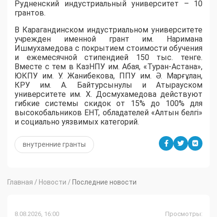
Рудненский индустриальный университет – 10
грантов.
​В Карагандинском индустриальном университете
учрежден именной грант им. Наримана
Ишмухамедова с покрытием стоимости обучения
и ежемесячной стипендией 150 тыс. тенге.
Вместе с тем в КазНПУ им. Абая, «Туран-Астана»,
ЮКПУ им. У. Жанибекова, ППУ им. Ә. Марғұлан,
КРУ им. А. Байтурсынулы и Атырауском
университете им. Х. Досмухамедова действуют
гибкие системы скидок от 15% до 100% для
высокобальников ЕНТ, обладателей «Алтын белгі»
и социально уязвимых категорий.
внутренние гранты
Главная
/
Новости
/
Последние новости
8.08.2026, 16:00
Просмотры: