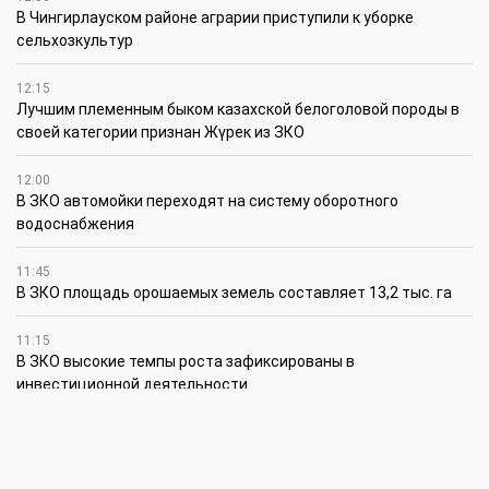
В Чингирлауском районе аграрии приступили к уборке
сельхозкультур
12:15
Лучшим племенным быком казахской белоголовой породы в
своей категории признан Жүрек из ЗКО
12:00
В ЗКО автомойки переходят на систему оборотного
водоснабжения
11:45
В ЗКО площадь орошаемых земель составляет 13,2 тыс. га
11:15
В ЗКО высокие темпы роста зафиксированы в
инвестиционной деятельности
10:30
По итогам первого полугодия предприятия ЗКО произвели
продукции на 166,6 млрд теңге