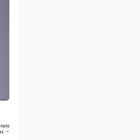
нала
ах —