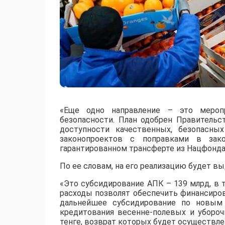
«Еще одно направление – это меропр
безопасности. План одобрен Правительс
доступности качественных, безопасных
законопроектов с поправками в зак
гарантированном трансферте из Нацфонда 
По ее словам, на его реализацию будет вы
«Это субсидирование АПК – 139 млрд, в т
расходы позволят обеспечить финансиро
дальнейшее субсидирование по новым 
кредитования весенне-полевых и убороч
тенге, возврат которых будет осуществле