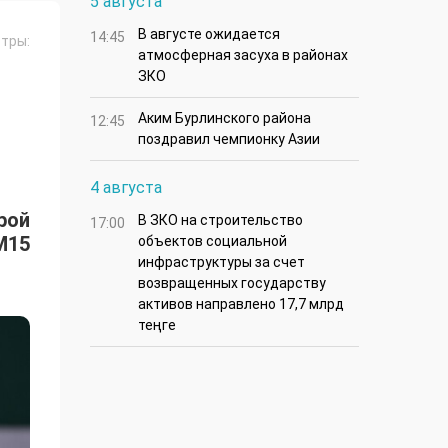
5 августа
В августе ожидается
14:45
тры:
атмосферная засуха в районах
ЗКО
Аким Бурлинского района
12:45
поздравил чемпионку Азии
4 августа
рой
В ЗКО на строительство
17:00
M15
объектов социальной
инфраструктуры за счет
возвращенных государству
активов направлено 17,7 млрд
теңге