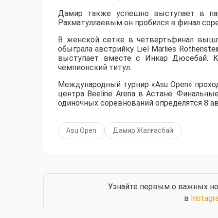
Дамир также успешно выступает в пар
Рахматуллаевым он пробился в финал сорев
В женской сетке в четвертьфинал вышл
обыграла австрийку Liel Marlies Rothenste
выступает вместе с Инкар Дюсебай. К
чемпионский титул.
Международный турнир «Asu Open» прохо
центра Beeline Arena в Астане. Финальны
одиночных соревнований определятся 8 ав
Asu Open
Дамир Жалғасбай
Узнайте первым о важных но
в
Instagr