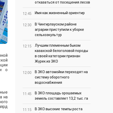
отказаться от посещения лесов
Имя как жизненный ориентир
12:45
В Чингирлауском районе
12:30
аграрии приступили к уборке
сельхозкультур
Лучшим племенным быком
12:15
казахской белоголовой породы
нной
в своей категории признан
ской
Жүрек из ЗКО
ации
 и о
В ЗКО автомойки переходят на
12:00
систему оборотного
водоснабжения
нные
В ЗКО площадь орошаемых
11:45
а на
земель составляет 13,2 тыс. га
ного
млрд
В ЗКО высокие темпы роста
11:15