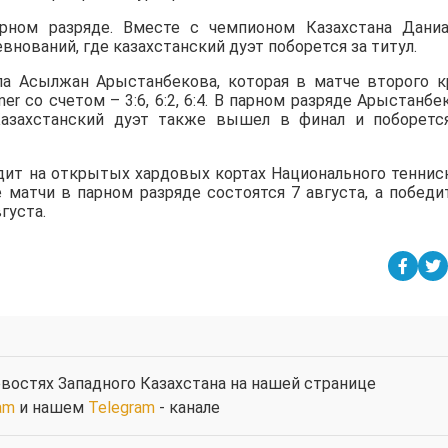
ном разряде. Вместе с чемпионом Казахстана Дани
нований, где казахстанский дуэт поборется за титул.
а Асылжан Арыстанбекова, которая в матче второго к
iner со счетом – 3:6, 6:2, 6:4. В парном разряде Арыстанбе
азахстанский дуэт также вышел в финал и поборетс
дит на открытых хардовых кортах Национального теннис
е матчи в парном разряде состоятся 7 августа, а победи
густа.
востях Западного Казахстана на нашей странице
am
и нашем
Telegram
- канале