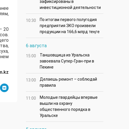
зафиксированы в
инвестиционной деятельности
анее
лям,
По итогам первого полугодия
10:30
предприятия ЗКО произвели
– 20
продукции на 166,6 млрд теңге
сов.
щего
тва,
6 августа
уха,
Таншовщица из Уральска
15:00
ннем
завоевала Супер-Гран-при в
Пекине
m.kz
Делаешь ремонт – соблюдай
13:00
правила
Молодые гвардейцы впервые
11:00
вышли на охрану
общественного порядка в
Уральске