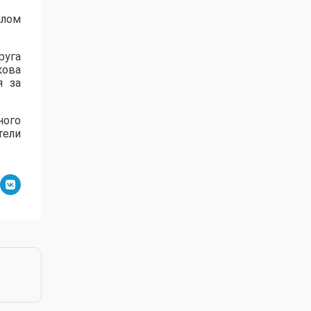
алом
руга
кова
я за
ного
тели