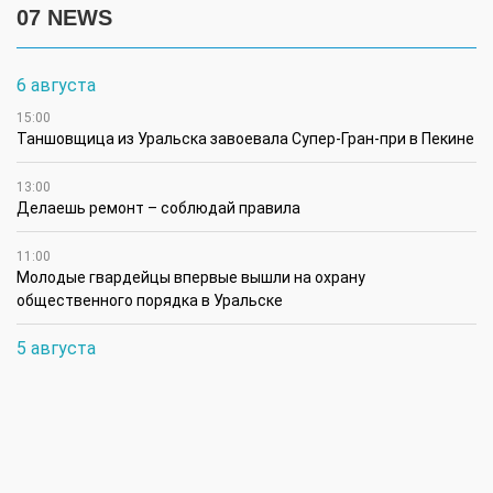
07 NEWS
6 августа
15:00
Таншовщица из Уральска завоевала Супер-Гран-при в Пекине
13:00
Делаешь ремонт – соблюдай правила
11:00
Молодые гвардейцы впервые вышли на охрану
общественного порядка в Уральске
5 августа
14:45
В августе ожидается атмосферная засуха в районах ЗКО
12:45
Аким Бурлинского района поздравил чемпионку Азии