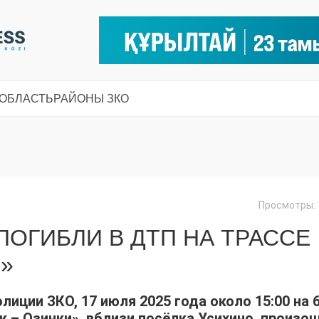
 ОБЛАСТЬ
РАЙОНЫ ЗКО
Просмотры: 
ПОГИБЛИ В ДТП НА ТРАССЕ
»
иции ЗКО, 17 июля 2025 года около 15:00 на 
 – Озинки», вблизи посёлка Усихино, произо