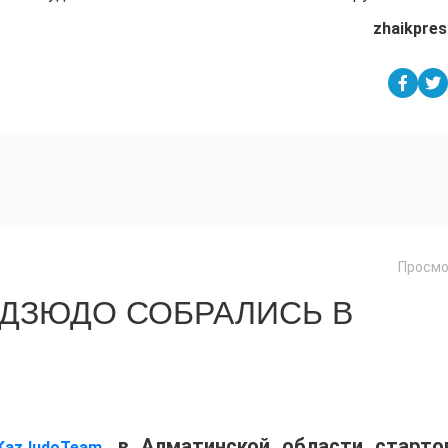
zhaikpres
Просмо
 ДЗЮДО СОБРАЛИСЬ В
, в Алматинской области старто
KazJudoTeam