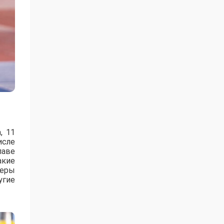
, 11
исле
лаве
акие
зеры
угие