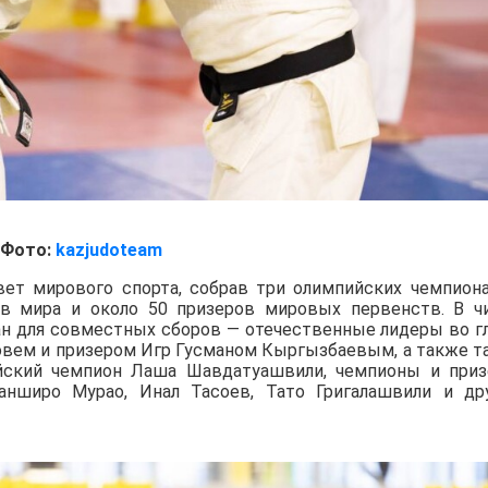
Фото:
kazjudoteam
вет мирового спорта, собрав три олимпийских чемпиона
ов мира и около 50 призеров мировых первенств. В ч
ан для совместных сборов — отечественные лидеры во г
вем и призером Игр Гусманом Кыргызбаевым, а также т
йский чемпион Лаша Шавдатуашвили, чемпионы и при
нширо Мурао, Инал Тасоев, Тато Григалашвили и др