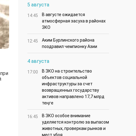
5 августа
В августе ожидается
14:45
атмосферная засуха в районах
ЗКО
Аким Бурлинского района
12:45
поздравил чемпионку Азии
4 августа
В ЗКО на строительство
17:00
 при
объектов социальной
й
инфраструктуры за счет
возвращенных государству
активов направлено 17,7 млрд
теңге
В ЗКО особое внимание
16:45
уделяется контролю за выпасом
животных, проверкам рынков и
мест убоя