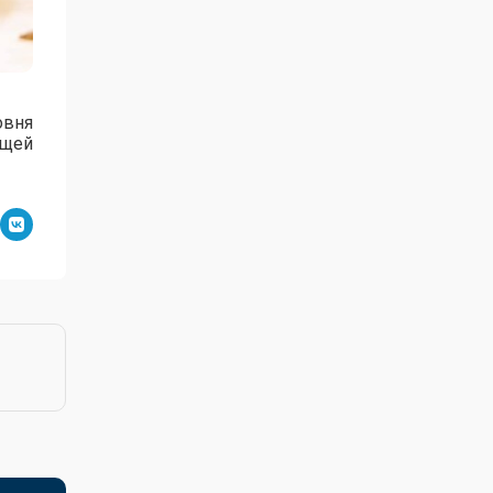
овня
ущей