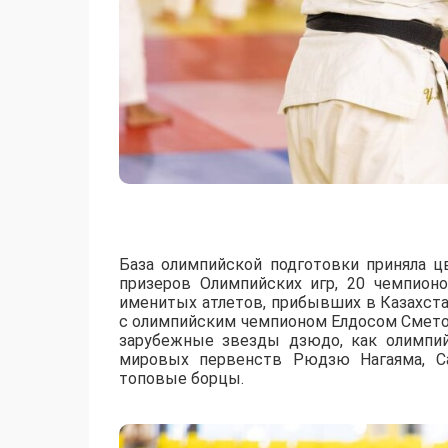
База олимпийской подготовки приняла ц
призеров Олимпийских игр, 20 чемпион
именитых атлетов, прибывших в Казахст
с олимпийским чемпионом Елдосом Смето
зарубежные звезды дзюдо, как олимпи
мировых первенств Рюдзю Нагаяма, Са
топовые борцы.