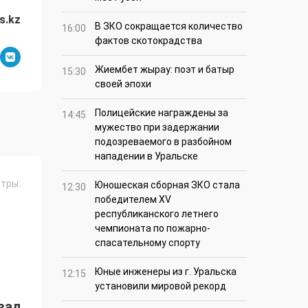
s.kz
В ЗКО сокращается количество
16:00
фактов скотокрадства
Жиембет жырау: поэт и батыр
15:30
своей эпохи
Полицейские награждены за
14:45
мужество при задержании
подозреваемого в разбойном
нападении в Уральске
тры:
Юношеская сборная ЗКО стала
12:30
победителем XV
республиканского летнего
чемпионата по пожарно-
спасательному спорту
Юные инженеры из г. Уральска
12:15
установили мировой рекорд
вал