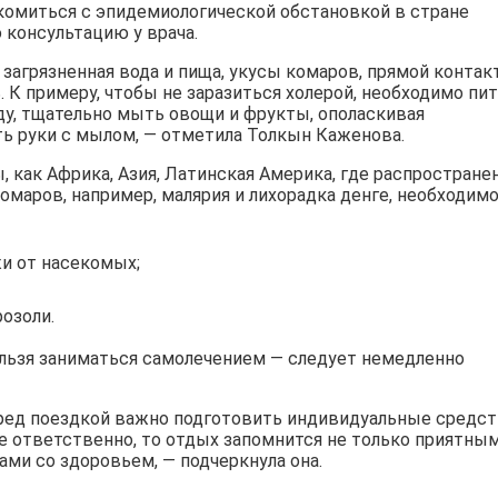
акомиться с эпидемиологической обстановкой в стране
 консультацию у врача.
агрязненная вода и пища, укусы комаров, прямой контак
 К примеру, чтобы не заразиться холерой, необходимо пи
ду, тщательно мыть овощи и фрукты, ополаскивая
ть руки с мылом, — отметила Толкын Каженова.
ы, как Африка, Азия, Латинская Америка, где распростране
маров, например, малярия и лихорадка денге, необходимо
и от насекомых;
озоли.
льзя заниматься самолечением — следует немедленно
еред поездкой важно подготовить индивидуальные средст
ке ответственно, то отдых запомнится не только приятны
ами со здоровьем, — подчеркнула она.