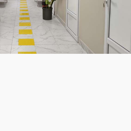
из фонда "Жайық Пресс"
ется одной из самых востребованных медицинских служб
 к пациентам с инфарктами, инсультами, тяжелыми
болеваний, принимают экстренные роды и оказывают по
происшествиях.
ого центра экстренной медицины Министерства
а семь месяцев 2026 года служба скорой медицинской