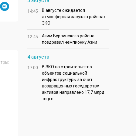
5 августа
В августе ожидается
14:45
атмосферная засуха в районах
ЗКО
Аким Бурлинского района
12:45
поздравил чемпионку Азии
4 августа
тры:
В ЗКО на строительство
17:00
объектов социальной
инфраструктуры за счет
возвращенных государству
активов направлено 17,7 млрд
теңге