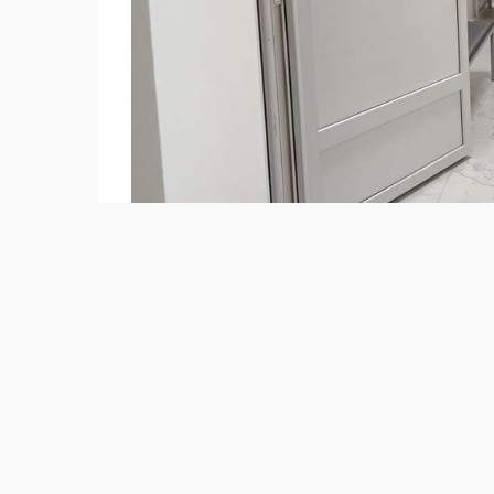
Фото 
Служба скорой медицинской помощи оста
Казахстана. Ежедневно бригады выезжают
травмами, осложнениями хронических за
пострадавшим в дорожно-транспортных 
По данным Национального координационн
здравоохранения Республики Казахстан, з
помощи обслужила 5 253 200 вызовов.