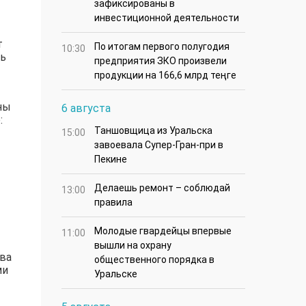
зафиксированы в
инвестиционной деятельности
т
По итогам первого полугодия
10:30
ть
предприятия ЗКО произвели
продукции на 166,6 млрд теңге
ны
6 августа
:
Таншовщица из Уральска
15:00
завоевала Супер-Гран-при в
Пекине
Делаешь ремонт – соблюдай
13:00
правила
Молодые гвардейцы впервые
11:00
вышли на охрану
ва
общественного порядка в
ми
Уральске