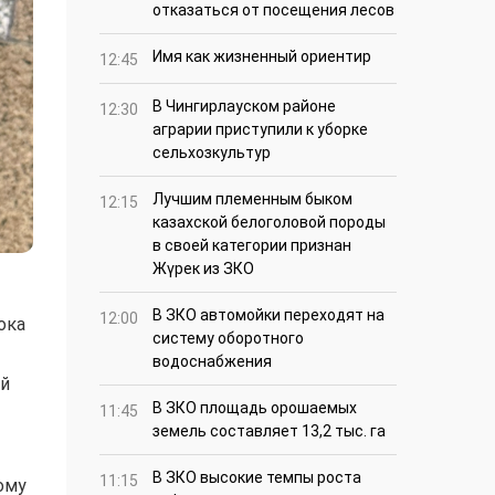
отказаться от посещения лесов
Имя как жизненный ориентир
12:45
В Чингирлауском районе
12:30
аграрии приступили к уборке
сельхозкультур
Лучшим племенным быком
12:15
казахской белоголовой породы
в своей категории признан
Жүрек из ЗКО
В ЗКО автомойки переходят на
12:00
ока
систему оборотного
водоснабжения
ой
В ЗКО площадь орошаемых
11:45
земель составляет 13,2 тыс. га
В ЗКО высокие темпы роста
11:15
ому