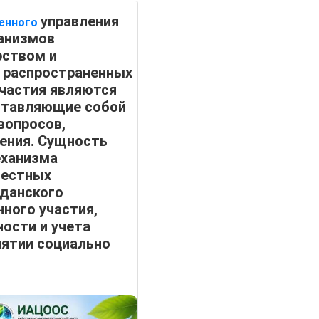
управления
венного
ханизмов
рством и
 распространенных
частия являются
ставляющие собой
вопросов,
ения. Сущность
еханизма
местных
жданского
ного участия,
ости и учета
нятии социально