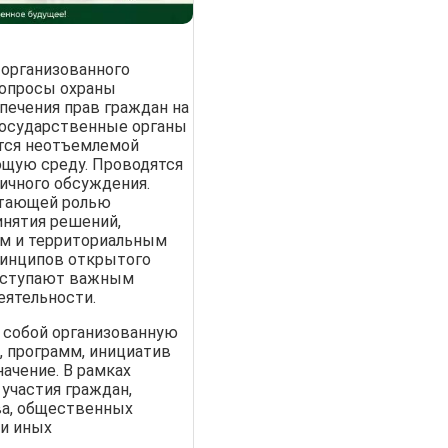
организованного
вопросы охраны
печения прав граждан на
 государственные органы
тся неотъемлемой
ющую среду. Проводятся
личного обсуждения.
стающей ролью
инятия решений,
им и территориальным
ринципов открытого
ыступают важным
еятельности.
собой организованную
, программ, инициатив
ачение. В рамках
участия граждан,
ва, общественных
 и иных