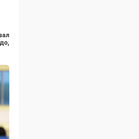
вал
до,