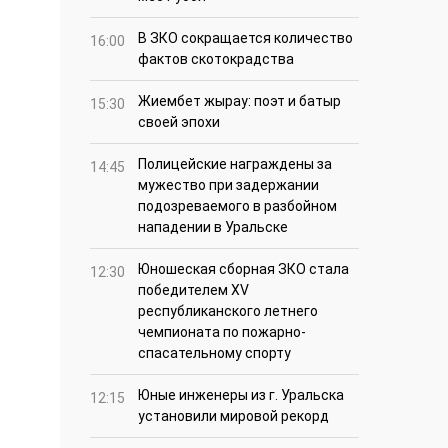
В ЗКО сокращается количество
16:00
фактов скотокрадства
Жиембет жырау: поэт и батыр
15:30
своей эпохи
Полицейские награждены за
14:45
мужество при задержании
подозреваемого в разбойном
нападении в Уральске
Юношеская сборная ЗКО стала
12:30
победителем XV
республиканского летнего
чемпионата по пожарно-
спасательному спорту
Юные инженеры из г. Уральска
12:15
установили мировой рекорд