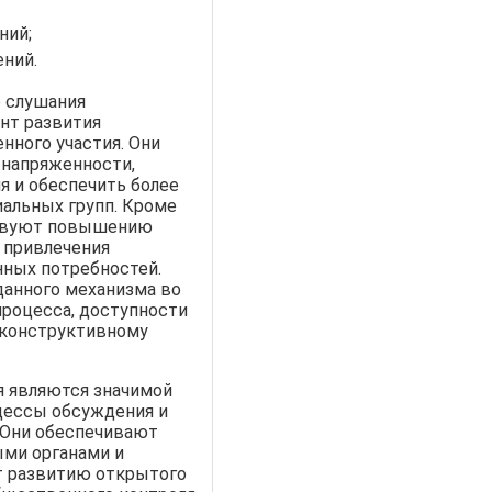
ний;
ний.
 слушания
нт развития
нного участия. Они
 напряженности,
 и обеспечить более
иальных групп. Кроме
ствуют повышению
 привлечения
нных потребностей.
данного механизма во
процесса, доступности
 конструктивному
я являются значимой
цессы обсуждения и
 Они обеспечивают
ми органами и
т развитию открытого