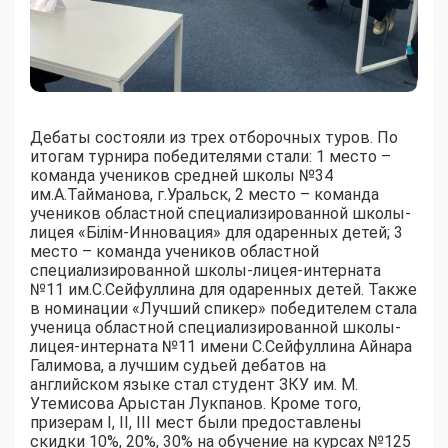
Дебаты состояли из трех отборочных туров. По
итогам турнира победителями стали: 1 место –
команда учеников средней школы №34
им.А.Тайманова, г.Уральск, 2 место – команда
учеников областной специализированной школы-
лицея «Білім-Инновация» для одаренных детей; 3
место – команда учеников областной
специализированной школы-лицея-интерната
№11 им.С.Сейфуллина для одаренных детей. Также
в номинации «Лучший спикер» победителем стала
ученица областной специализированной школы-
лицея-интерната №11 имени С.Сейфуллина Айнара
Галимова, а лучшим судьей дебатов на
английском языке стал студент ЗКУ им. М.
Утемисова Арыстан Лукпанов. Кроме того,
призерам I, II, III мест были предоставлены
скидки 10%, 20%, 30% на обучение на курсах №125