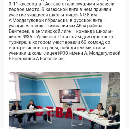
9-11 классов в г.Астане стали лучшими и заняли
первое место. В казахской лиге в нем приняли
участие учащиеся школы-лицея №38 им.
А.Молдагуловой г.Уральска, в русской лиге –
учащиеся школы-гимназии им.Абая района
Байтерек, в английской лиге – команда школы-
лицея №35 г.Уральска. По итогам двухдневного
турнира, в котором участвовали 60 команд со
всех регионов страны, победителями стали
ученики школы-лицея №38 имени А. Молдагуловой
Е.Есенжол и А.Есполкызы.