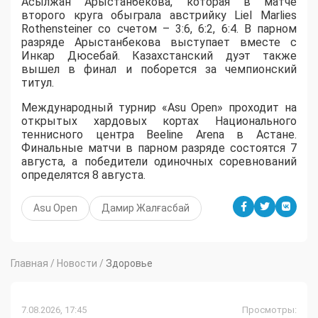
Асылжан Арыстанбекова, которая в матче
второго круга обыграла австрийку Liel Marlies
Rothensteiner со счетом – 3:6, 6:2, 6:4. В парном
разряде Арыстанбекова выступает вместе с
Инкар Дюсебай. Казахстанский дуэт также
вышел в финал и поборется за чемпионский
титул.
Международный турнир «Asu Open» проходит на
открытых хардовых кортах Национального
теннисного центра Beeline Arena в Астане.
Финальные матчи в парном разряде состоятся 7
августа, а победители одиночных соревнований
определятся 8 августа.
Asu Open
Дамир Жалғасбай
Главная
/
Новости
/
Здоровье
7.08.2026, 17:45
Просмотры: