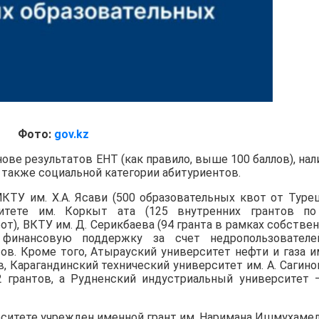
Фото:
gov.kz
ове результатов ЕНТ (как правило, выше 100 баллов), нал
 а также социальной категории абитуриентов.
КТУ им. Х.А. Ясави (500 образовательных квот от Туре
итете им. Коркыт ата (125 внутренних грантов по
от), ВКТУ им. Д. Серикбаева (94 гранта в рамках собстве
де финансовую поддержку за счет недропользовател
ов. Кроме того, Атырауский университет нефти и газа им
, Карагандинский технический университет им. А. Сагино
2 грантов, а Рудненский индустриальный университет 
рситете учрежден именной грант им. Наримана Ишмухаме