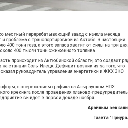
нако местный перерабатывающий завод с начала месяца
т и проблема с транспортировкой из Актобе. В настоящий
о 400 тонн газа, а этого запаса хватит от силы на три дня.
 около 400 тысяч тонн сжиженного топлива.
ласть происходит из Актюбинской области, это создает ря
 на станции Соль-Илецк. Дефицит возник из-за того, что
ассказал руководитель управления энергетики и ЖКХ ЗКО
информ, с опережением графика на Атырауском НПЗ
ского крекинга после проведения планово-предупредител
едприятие выйдет в первой декаде ноября.
Арайлым Беккали
газета "Приура