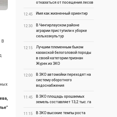
отказаться от посещения лесов
Имя как жизненный ориентир
12:45
В Чингирлауском районе
12:30
аграрии приступили к уборке
сельхозкультур
 В
Лучшим племенным быком
12:15
казахской белоголовой породы
д
в своей категории признан
Жүрек из ЗКО
В ЗКО автомойки переходят на
12:00
систему оборотного
ьных
водоснабжения
В ЗКО площадь орошаемых
11:45
ева,
земель составляет 13,2 тыс. га
лье"
В ЗКО высокие темпы роста
11:15