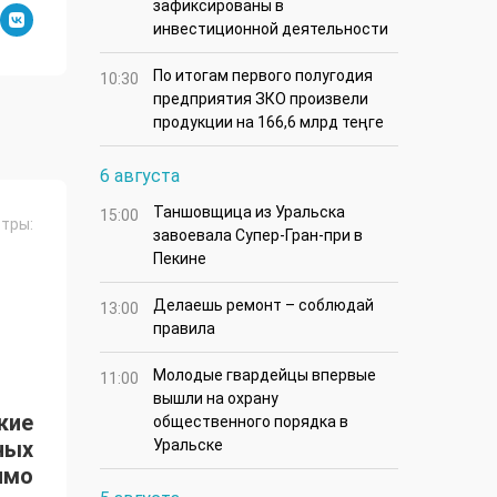
зафиксированы в
инвестиционной деятельности
По итогам первого полугодия
10:30
предприятия ЗКО произвели
продукции на 166,6 млрд теңге
6 августа
Таншовщица из Уральска
15:00
тры:
завоевала Супер-Гран-при в
Пекине
Делаешь ремонт – соблюдай
13:00
правила
Молодые гвардейцы впервые
11:00
вышли на охрану
ские
общественного порядка в
ных
Уральске
имо