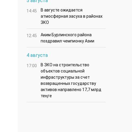
5 августа
В августе ожидается
14:45
атмосферная засуха в районах
ЗКО
Аким Бурлинского района
12:45
поздравил чемпионку Азии
4 августа
В ЗКО на строительство
17:00
объектов социальной
инфраструктуры за счет
возвращенных государству
активов направлено 17,7 млрд
теңге