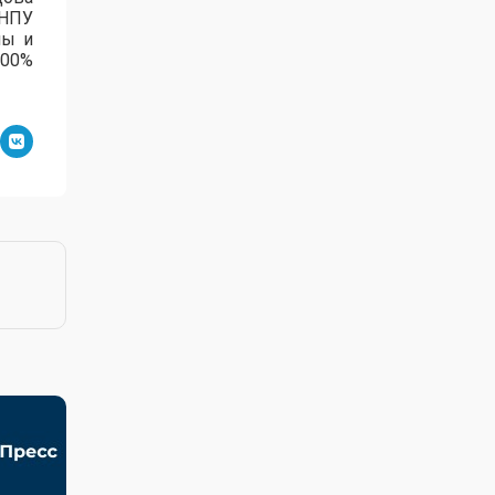
зНПУ
лы и
100%