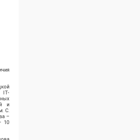
ичия
цкой
 IT-
нных
ей и
. С.
ва –
– 10
дова