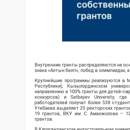
Внутренние гранты распределяются на осн
знака «Алтын белгі», побед в олимпиадах,
​Крупнейшие программы реализуются в М
Республики), Кызылординском универс
направлению и 100% гранты для детей-сир
конкурсов) и Satbayev University, г
работодателей получат более 538 студент
Утебаева выделяет 20 ректорских грантов
19 грантов, ВКУ им. С. Аманжолова – 1
грантов.
​В Карагандинском индустриальном униве