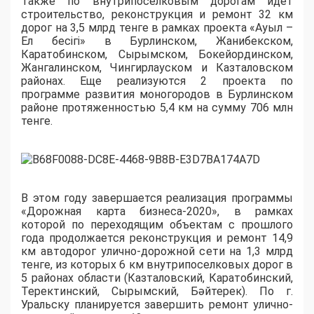
Также по внутрипоселковым дорогам идет
строительство, реконструкция и ремонт 32 км
дорог на 3,5 млрд тенге в рамках проекта «Ауыл –
Ел бесігі» в Бурлинском, Жанибекском,
Каратобинском, Сырымском, Бокейординском,
Жангалинском, Чингирлауском и Казталовском
районах. Еще реализуются 2 проекта по
программе развития моногородов в Бурлинском
районе протяженностью 5,4 км на сумму 706 млн
тенге.
В этом году завершается реализация программы
«Дорожная карта бизнеса-2020», в рамках
которой по переходящим объектам с прошлого
года продолжается реконструкция и ремонт 14,9
км автодорог улично-дорожной сети на 1,3 млрд
тенге, из которых 6 км внутрипоселковых дорог в
5 районах области (Казталовский, Каратобинский,
Теректинский, Сырымский, Бәйтерек). По г.
Уральску планируется завершить ремонт улично-