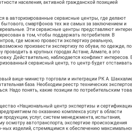
тности населения, активной гражданской позицией
ся в авторизированные сервисные центры, где делают
, бытового, смартфонов тех же самых за заключением и
нереальные. Эти сервисные центры представляют интер
тересован в том, чтобы поддержать потребителя. В
нтров, где можно провести экспертизу реальную,
озможно произвести экспертизу по обуви, по одежде, по
 проводить в крупных городах Астане, Алмате, а это
овку. Действительно, наблюдается конфликт интересов. 
торизованный сервисный центр, то центр будет отстаивать
ервый вице-министр торговли и интеграции РК А. Шаккали
ытательная база. Необходим реестр технических экспертов
ься. Надо понять, какие позиции по потребительским тов
бщество «Национальный центр экспертизы и сертификаци
предприятием по оказанию комплекса услуг в области
и продукции, услуг, систем менеджмента, испытания,
у осмотру автотранспорта, экспертизе происхождения
р-ных изделий, стремящимся к обеспечению максимально