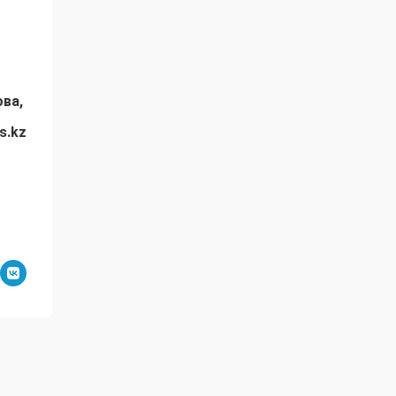
ова,
s.kz