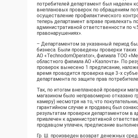
потребителей департамент был наделен 
внеплановых проверок по обращениям пот
осуществление профилактического контрол
теперь департамент вправе привлекать п
административной ответственности по ч.5,
правонарушениях».
– Департаментом за указанный период бы
бизнеса. Были проведены проверки таких 
АО «TechnodomOperator», филиала ТОО «Меч
областного филиала АО «Казпочта». По р
проверок вынесено 1 предписание, налож
время проводится проверка еще 3-х субъ
департамента по защите прав потребителе
Так, по итогам внеплановой проверки маг
магазином было неправомерно отказано гр
камеру) несмотря на то, что покупательн
гарантийном случае и продавец был озна
результатам проверки департаментом в а
привлечен к административной ответстве
продавцом уплачен, предписание выполне
Гр. Ш. произведен возврат денежных средс