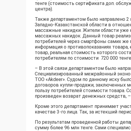
тенге (стоимость сертификата доп. обслу
центра).
Также департаментом было направлено 2
Западно-Казахстанской области в отношени
массажные накидки. Жители области уже 
массажных накидок. Данный товар реализ
потребителей через смартфоны самих же 
информация о противопоказаниях товара, 
товар, реальная стоимость которого сост
потребителям по стоимости 720 000 тенге 
– В этой связи департаментом было напра
Специализированный межрайонный эконом
ТОО «Akdeer». Судом по данному иску бы
договоров купли-продажи, заключенных м
пользу потребителей стоимости товара. С
произведен возврат денежных средств, – 
Кроме этого департамент принимает учас
качестве 3-го лица. Так, за истекший пери
По результатам проведенной работы деп
сумму более 96 млн тенге. Сами специал