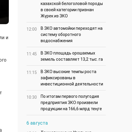
казахской белоголовой породы
в своей категории признан
Жүрек из ЗКО
В ЗКО автомойки переходят на
12:00
систему оборотного
ли и
водоснабжения
В ЗКО площадь орошаемых
11:45
земель составляет 13,2 тыс. га
ого
В ЗКО высокие темпы роста
11:15
зафиксированы в
инвестиционной деятельности
т
По итогам первого полугодия
10:30
предприятия ЗКО произвели
продукции на 166,6 млрд теңге
6 августа
в