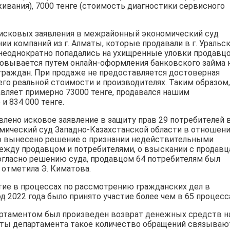
живания), 7000 тенге (стоимость диагностики сервисного
 исковых заявления в межрайонный экономический суд
и компаний из г. Алматы, которые продавали в г. Уральс
неоднократно попадались на ухищренные уловки продавц
овывается путем онлайн-оформления банковского займа 
граждан. При продаже не предоставляется достоверная
его реальной стоимости и производителях. Таким образом,
авляет примерно 73000 тенге, продавался нашим
и 834 000 тенге.
влено исковое заявление в защиту прав 29 потребителей 
ический суд Западно-Казахстанской области в отношен
ло вынесено решение о признании недействительными
ежду продавцом и потребителями, о взыскании с продавц
огласно решению суда, продавцом 64 потребителям был
отметила Э. Киматова.
тие в процессах по рассмотрению гражданских дел в
од 2022 года было принято участие более чем в 65 процесс
артаментом был произведен возврат денежных средств н
исты департамента такое количество обращений связываю