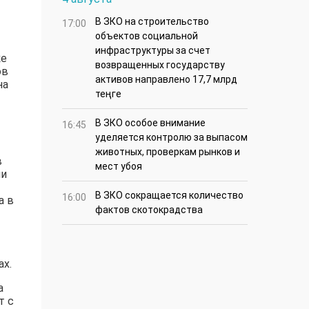
В ЗКО на строительство
17:00
объектов социальной
инфраструктуры за счет
ке
возвращенных государству
ов
активов направлено 17,7 млрд
на
теңге
В ЗКО особое внимание
16:45
уделяется контролю за выпасом
животных, проверкам рынков и
в
мест убоя
ии
В ЗКО сокращается количество
16:00
а в
фактов скотокрадства
ах.
а
т с