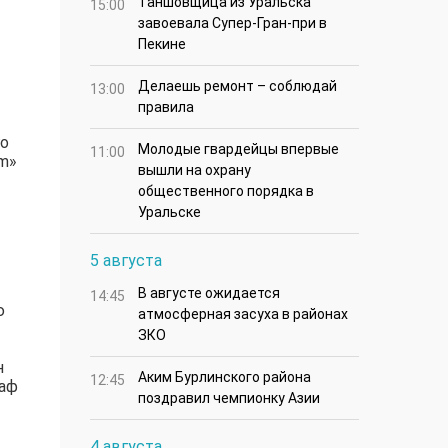
Таншовщица из Уральска
15:00
завоевала Супер-Гран-при в
Пекине
Делаешь ремонт – соблюдай
13:00
правила
го
Молодые гвардейцы впервые
11:00
om»
вышли на охрану
общественного порядка в
Уральске
5 августа
В августе ожидается
14:45
ю
атмосферная засуха в районах
ЗКО
н
Аким Бурлинского района
12:45
раф
поздравил чемпионку Азии
4 августа