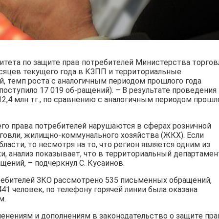
итета по защите прав потребителей Министерства торгов
есяцев текущего года в КЗПП и территориальные
, темп роста с аналогичным периодом прошлого года
 поступило 17 019 об-ращений). – В результате проведения
,4 млн тг., по сравнению с аналогичным периодом прошл
его права потребителей нарушаются в сферах розничной
рговли, жилищно-коммунального хозяйства (ЖКХ). Если
ласти, то несмотря на то, что регион является одним из
, анализ показывает, что в территориальный департамен
щений, – подчеркнул С. Кусаинов.
ребителей ЗКО рассмотрено 535 письменных обращений,
41 человек, по телефону горячей линии была оказана
м.
енениям и дополнениям в законодательство о защите пра