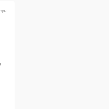
тры:
и