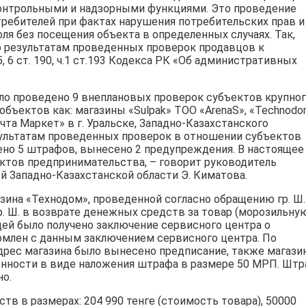
контрольными и надзорными функциями. Это проведение
ребителей при фактах нарушения потребительских прав и
я без посещения объекта в определенных случаях. Так,
о результатам проведенных проверок продавцов к
 6 ст. 190, ч.1 ст.193 Кодекса РК «Об административных
ло проведено 9 внеплановых проверок субъектов крупно
объектов как: магазины «Sulpak» ТОО «ArenaS», «Technod
та Маркет» в г. Уральске, Западно-Казахстанского
езультатам проведенных проверок в отношении субъектов
ено 5 штрафов, вынесено 2 предупреждения. В настоящее
ектов предпринимательства, – говорит руководитель
й Западно-Казахстанской области Э. Киматова.
азина «Технодом», проведенной согласно обращению гр. Ш.
. Ш. в возврате денежных средств за товар (морозильну
ицей было получено заключение сервисного центра о
комлен с данным заключением сервисного центра. По
дрес магазина было вынесено предписание, также магази
нности в виде наложения штрафа в размере 50 МРП. Шт
но.
тв в размерах: 204 990 тенге (стоимость товара), 50000