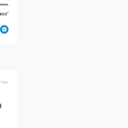
иева,
есс
"
тры:
О