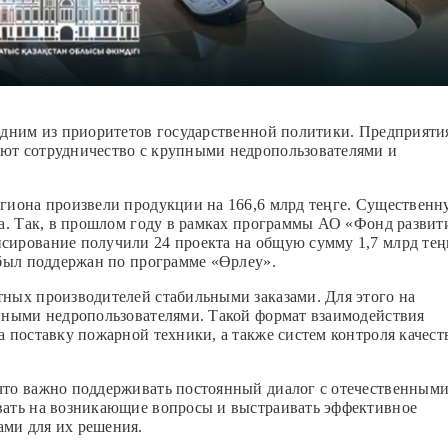
одним из приоритетов государственной политики. Предприяти
ют сотрудничество с крупными недропользователями и
егиона произвели продукции на 166,6 млрд теңге. Существен
ка. Так, в прошлом году в рамках программы АО «Фонд развит
сирование получили 24 проекта на общую сумму 1,7 млрд тең
 был поддержан по программе «Өрлеу».
тных производителей стабильными заказами. Для этого на
упными недропользователями. Такой формат взаимодействия
 поставку пожарной техники, а также систем контроля качест
что важно поддерживать постоянный диалог с отечественным
вать на возникающие вопросы и выстраивать эффективное
ми для их решения.