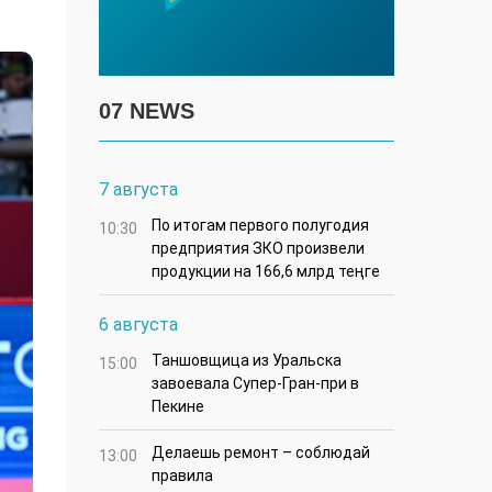
07 NEWS
7 августа
По итогам первого полугодия
10:30
предприятия ЗКО произвели
продукции на 166,6 млрд теңге
6 августа
Таншовщица из Уральска
15:00
завоевала Супер-Гран-при в
Пекине
Делаешь ремонт – соблюдай
13:00
правила