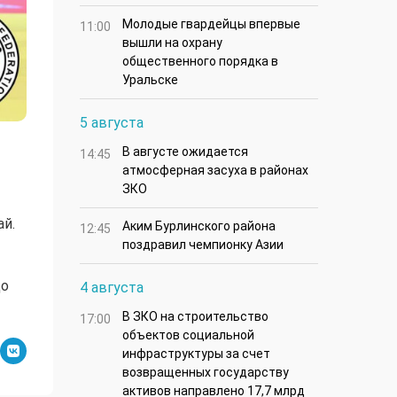
Молодые гвардейцы впервые
11:00
вышли на охрану
общественного порядка в
Уральске
5 августа
В августе ожидается
14:45
атмосферная засуха в районах
ЗКО
ай.
Аким Бурлинского района
12:45
поздравил чемпионку Азии
до
4 августа
В ЗКО на строительство
17:00
объектов социальной
инфраструктуры за счет
возвращенных государству
активов направлено 17,7 млрд