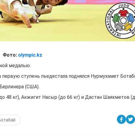
Фото:
olympic.kz
дной медалью.
а первую ступень пьедестала поднялся Нурмухамет Ботаб
Берлинера (США).
о 48 кг), Акжигит Насыр (до 66 кг) и Дастан Шаяхметов (
Ботабай