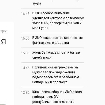
теңге
В ЗКО особое внимание
16:45
уделяется контролю за выпасом
животных, проверкам рынков и
мест убоя
тры:
В ЗКО сокращается количество
16:00
ИЯ
фактов скотокрадства
Жиембет жырау: поэт и батыр
15:30
своей эпохи
Полицейские награждены за
14:45
мужество при задержании
подозреваемого в разбойном
нападении в Уральске
Юношеская сборная ЗКО стала
12:30
победителем XV
республиканского летнего