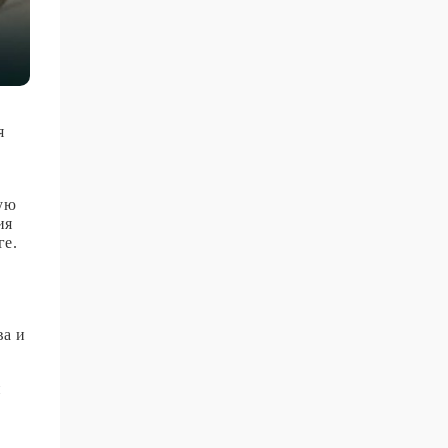
я
ную
ия
ге.
ва и
и