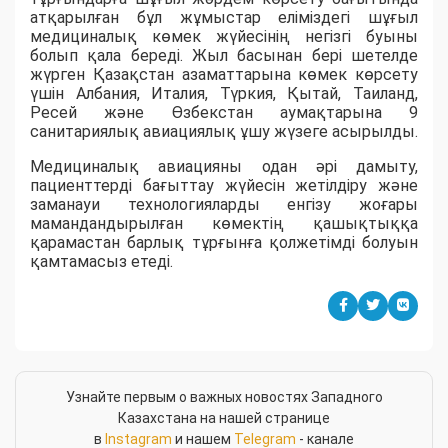
атқарылған бұл жұмыстар еліміздегі шұғыл
медициналық көмек жүйесінің негізгі буыны
болып қала береді. Жыл басынан бері шетелде
жүрген Қазақстан азаматтарына көмек көрсету
үшін Албания, Италия, Түркия, Қытай, Таиланд,
Ресей және Өзбекстан аумақтарына 9
санитариялық авиациялық ұшу жүзеге асырылды.
Медициналық авиацияны одан әрі дамыту,
пациенттерді бағыттау жүйесін жетілдіру және
заманауи технологияларды енгізу жоғары
мамандандырылған көмектің қашықтыққа
қарамастан барлық тұрғынға қолжетімді болуын
қамтамасыз етеді.
Узнайте первым о важных новостях Западного
Казахстана на нашей странице
в
Instagram
и нашем
Telegram
- канале