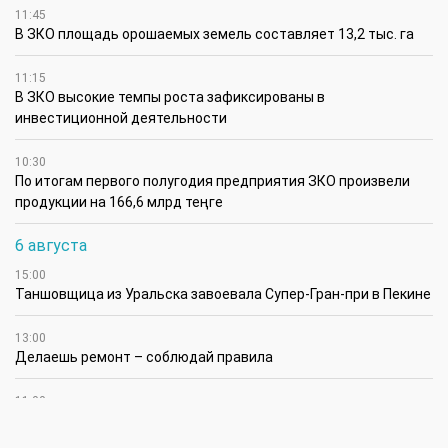
11:45
В ЗКО площадь орошаемых земель составляет 13,2 тыс. га
11:15
В ЗКО высокие темпы роста зафиксированы в
инвестиционной деятельности
10:30
По итогам первого полугодия предприятия ЗКО произвели
продукции на 166,6 млрд теңге
6 августа
15:00
Таншовщица из Уральска завоевала Супер-Гран-при в Пекине
13:00
Делаешь ремонт – соблюдай правила
11:00
Молодые гвардейцы впервые вышли на охрану
общественного порядка в Уральске