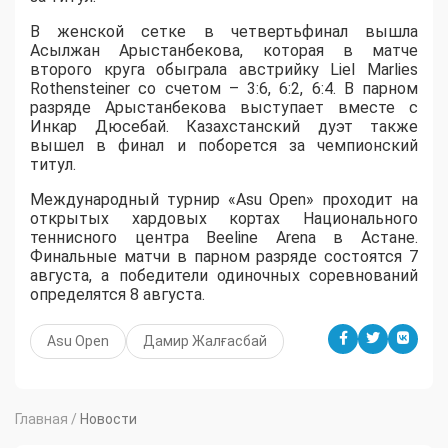
В женской сетке в четвертьфинал вышла
Асылжан Арыстанбекова, которая в матче
второго круга обыграла австрийку Liel Marlies
Rothensteiner со счетом – 3:6, 6:2, 6:4. В парном
разряде Арыстанбекова выступает вместе с
Инкар Дюсебай. Казахстанский дуэт также
вышел в финал и поборется за чемпионский
титул.
Международный турнир «Asu Open» проходит на
открытых хардовых кортах Национального
теннисного центра Beeline Arena в Астане.
Финальные матчи в парном разряде состоятся 7
августа, а победители одиночных соревнований
определятся 8 августа.
Asu Open
Дамир Жалғасбай
Главная
/
Новости