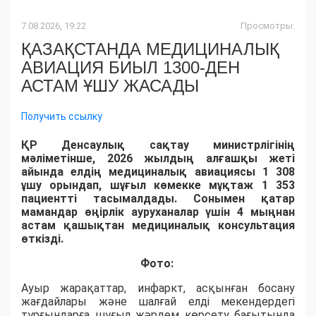
7.08.2026, 19:22
Просмотры:
ҚАЗАҚСТАНДА МЕДИЦИНАЛЫҚ
АВИАЦИЯ БИЫЛ 1300-ДЕН
АСТАМ ҰШУ ЖАСАДЫ
Получить ссылку
ҚР Денсаулық сақтау министрлігінің
мәліметінше, 2026 жылдың алғашқы жеті
айында елдің медициналық авиациясы 1 308
ұшу орындап, шұғыл көмекке мұқтаж 1 353
пациентті тасымалдады. Сонымен қатар
мамандар өңірлік ауруханалар үшін 4 мыңнан
астам қашықтан медициналық консультация
өткізді.
Фото:
Ауыр жарақаттар, инфаркт, асқынған босану
жағдайлары және шалғай елді мекендердегі
тұрғындарға шұғыл жәрдем көрсету бағытында