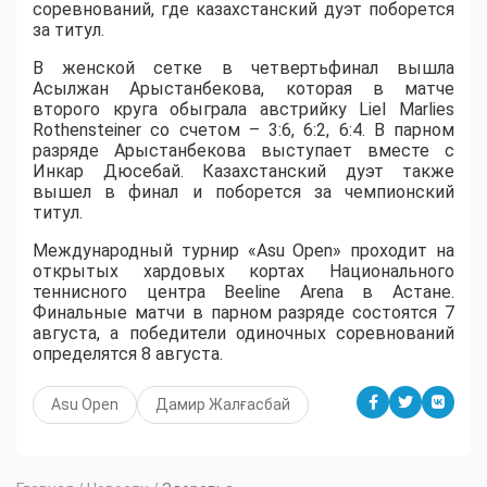
соревнований, где казахстанский дуэт поборется
за титул.
В женской сетке в четвертьфинал вышла
Асылжан Арыстанбекова, которая в матче
второго круга обыграла австрийку Liel Marlies
Rothensteiner со счетом – 3:6, 6:2, 6:4. В парном
разряде Арыстанбекова выступает вместе с
Инкар Дюсебай. Казахстанский дуэт также
вышел в финал и поборется за чемпионский
титул.
Международный турнир «Asu Open» проходит на
открытых хардовых кортах Национального
теннисного центра Beeline Arena в Астане.
Финальные матчи в парном разряде состоятся 7
августа, а победители одиночных соревнований
определятся 8 августа.
Asu Open
Дамир Жалғасбай