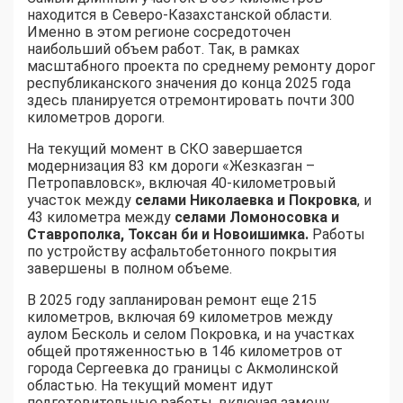
находится в Северо-Казахстанской области.
Именно в этом регионе сосредоточен
наибольший объем работ. Так, в рамках
масштабного проекта по среднему ремонту дорог
республиканского значения до конца 2025 года
здесь планируется отремонтировать почти 300
километров дороги.
На текущий момент в СКО завершается
модернизация 83 км дороги «Жезказган –
Петропавловск», включая 40-километровый
участок между
селами Николаевка и Покровка
, и
43 километра между
селами Ломоносовка и
Ставрополка, Токсан би и Новоишимка.
Работы
по устройству асфальтобетонного покрытия
завершены в полном объеме.
В 2025 году запланирован ремонт еще 215
километров, включая 69 километров между
аулом Бесколь и селом Покровка, и на участках
общей протяженностью в 146 километров от
города Сергеевка до границы с Акмолинской
областью. На текущий момент идут
подготовительные работы, включая замену