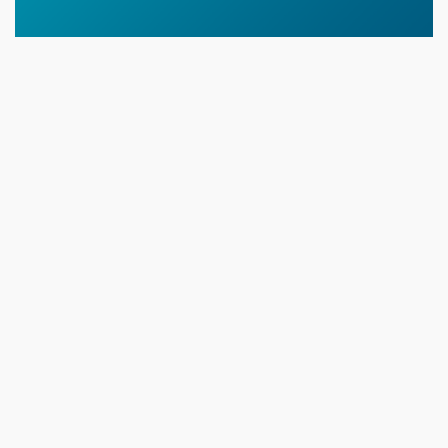
07 NEWS
6 августа
11:00
Молодые гвардейцы впервые вышли на охрану
общественного порядка в Уральске
5 августа
14:45
В августе ожидается атмосферная засуха в районах ЗКО
12:45
Аким Бурлинского района поздравил чемпионку Азии
4 августа