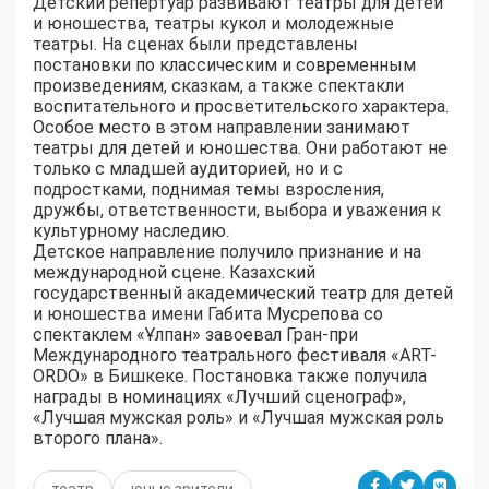
Детский репертуар развивают театры для детей
и юношества, театры кукол и молодежные
театры. На сценах были представлены
постановки по классическим и современным
произведениям, сказкам, а также спектакли
воспитательного и просветительского характера.
Особое место в этом направлении занимают
театры для детей и юношества. Они работают не
только с младшей аудиторией, но и с
подростками, поднимая темы взросления,
дружбы, ответственности, выбора и уважения к
культурному наследию.
Детское направление получило признание и на
международной сцене. Казахский
государственный академический театр для детей
и юношества имени Габита Мусрепова со
спектаклем «Ұлпан» завоевал Гран-при
Международного театрального фестиваля «ART-
ORDO» в Бишкеке. Постановка также получила
награды в номинациях «Лучший сценограф»,
«Лучшая мужская роль» и «Лучшая мужская роль
второго плана».
театр
юные зрители