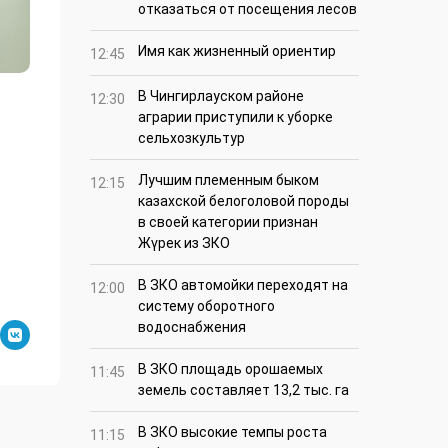
отказаться от посещения лесов
Имя как жизненный ориентир
12:45
В Чингирлауском районе
12:30
аграрии приступили к уборке
сельхозкультур
Лучшим племенным быком
12:15
казахской белоголовой породы
в своей категории признан
Жүрек из ЗКО
В ЗКО автомойки переходят на
12:00
систему оборотного
водоснабжения
В ЗКО площадь орошаемых
11:45
земель составляет 13,2 тыс. га
В ЗКО высокие темпы роста
11:15