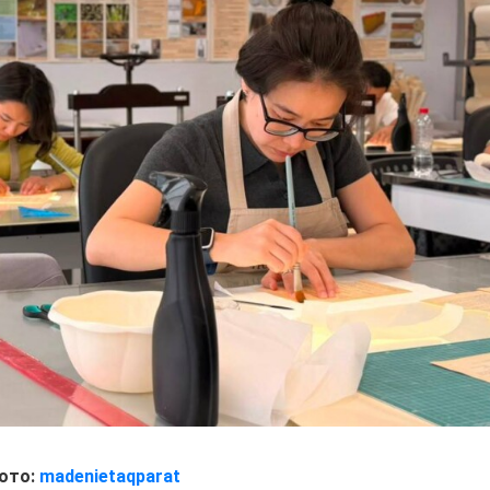
ото:
madenietaqparat