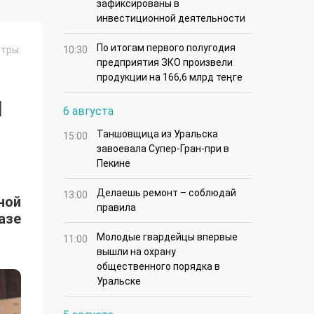
зафиксированы в
инвестиционной деятельности
По итогам первого полугодия
тры:
10:30
предприятия ЗКО произвели
продукции на 166,6 млрд теңге
Я
6 августа
Таншовщица из Уральска
15:00
завоевала Супер-Гран-при в
Пекине
Делаешь ремонт – соблюдай
13:00
ной
правила
азе
Молодые гвардейцы впервые
11:00
вышли на охрану
общественного порядка в
Уральске