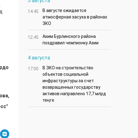
5 августа
я
В августе ожидается
д
14:45
атмосферная засуха в районах
ЗКО
Аким Бурлинского района
12:45
поздравил чемпионку Азии
4 августа
ардо
В ЗКО на строительство
17:00
объектов социальной
инфраструктуры за счет
возвращенных государству
активов направлено 17,7 млрд
ова,
теңге
есс"