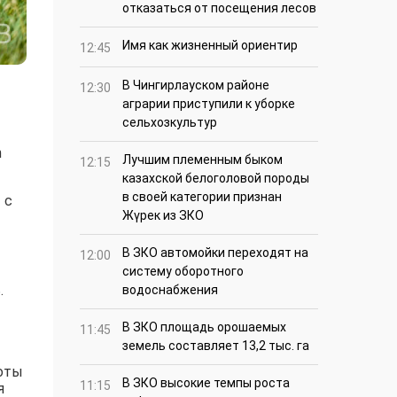
отказаться от посещения лесов
Имя как жизненный ориентир
12:45
В Чингирлауском районе
12:30
аграрии приступили к уборке
сельхозкультур
n
Лучшим племенным быком
12:15
казахской белоголовой породы
в своей категории признан
 с
Жүрек из ЗКО
В ЗКО автомойки переходят на
12:00
систему оборотного
.
водоснабжения
В ЗКО площадь орошаемых
11:45
земель составляет 13,2 тыс. га
боты
В ЗКО высокие темпы роста
11:15
я