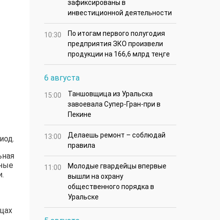
зафиксированы в
инвестиционной деятельности
По итогам первого полугодия
10:30
предприятия ЗКО произвели
продукции на 166,6 млрд теңге
6 августа
Таншовщица из Уральска
15:00
завоевала Супер-Гран-при в
Пекине
Делаешь ремонт – соблюдай
13:00
иод.
правила
ьная
жные
Молодые гвардейцы впервые
11:00
.
вышли на охрану
общественного порядка в
Уральске
цах