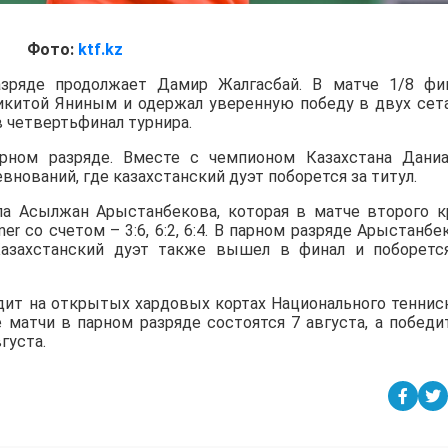
Фото:
ktf.kz
зряде продолжает Дамир Жалгасбай. В матче 1/8 фи
Никитой Яниным и одержал уверенную победу в двух сет
в четвертьфинал турнира.
ном разряде. Вместе с чемпионом Казахстана Дани
нований, где казахстанский дуэт поборется за титул.
а Асылжан Арыстанбекова, которая в матче второго к
iner со счетом – 3:6, 6:2, 6:4. В парном разряде Арыстанбе
азахстанский дуэт также вышел в финал и поборетс
дит на открытых хардовых кортах Национального теннис
е матчи в парном разряде состоятся 7 августа, а победи
густа.