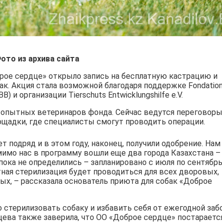
ото из архива сайта
ое сердце» открыло запись на бесплатную кастрацию и
к. Акция стала возможной благодаря поддержке Fondatio
B) и организации Tierschuts Entwicklungshilfe e.V.
 опытных ветеринаров фонда. Сейчас ведутся переговоры
щадки, где специалисты смогут проводить операции.
т подряд и в этом году, наконец, получили одобрение. Нам
мимо нас в программу вошли еще два города Казахстана –
 пока не определились – запланировано с июля по сентябрь
тная стерилизация будет проводиться для всех дворовых,
ных, – рассказала основатель приюта для собак «Доброе
 стерилизовать собаку и избавить себя от ежегодной за
мцева также заверила, что ОО «Доброе сердце» постараетс