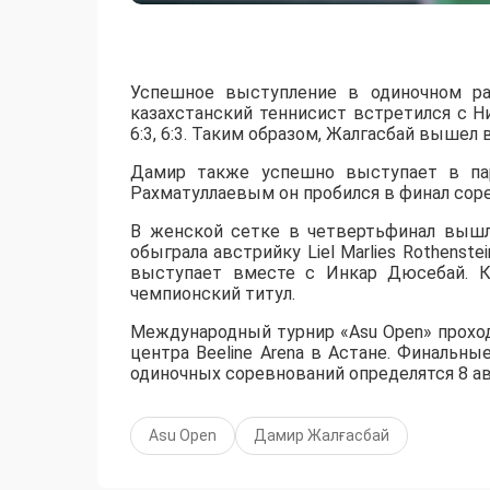
Успешное выступление в одиночном ра
казахстанский теннисист встретился с 
6:3, 6:3. Таким образом, Жалгасбай вышел 
Дамир также успешно выступает в пар
Рахматуллаевым он пробился в финал сорев
В женской сетке в четвертьфинал вышл
обыграла австрийку Liel Marlies Rothenste
выступает вместе с Инкар Дюсебай. К
чемпионский титул.
Международный турнир «Asu Open» прохо
центра Beeline Arena в Астане. Финальны
одиночных соревнований определятся 8 ав
Asu Open
Дамир Жалғасбай