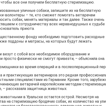
 чтобы все они получили бесплатную стерилизацию.
изованные уличные собаки, запишите их на бесплатную
и-волонтеры – те, кто сможет помогать ветврачам
осить собак, менять материалы и так далее. Также очень
глашаем к сотрудничеству всех неравнодушных к судьбе
основатель приюта.
общественному фонду необходимо подготовить расходные
акже поддоны и матрасы, на которых будут лежать
и везут с собой все необходимое оборудование и
 просто физически не смогут привезти, – объяснила она.
омощники во время операций и в послеоперационный пер
та и практикующих ветеринаров это редкая профессионал
пытными специалистами из Германии. Кроме того, зарубе
ачинающих ветврачей европейским методам стерилизации
, – рассказала защитница животных.
 животными в Уральске остается острой. Несмотря на
а на стерилизацию бродячих собак, их количество на ули
сылаются на безответственность владельцев животных,