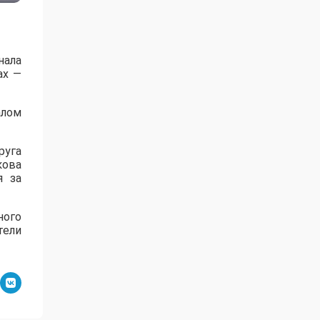
нала
ах —
алом
руга
кова
я за
ного
тели