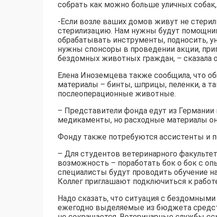
собрать как можно больше уличных собак,
-Если возле ваших домов живут не стерил
стерилизацию. Нам нужны будут помощник
обрабатывать инструменты, подносить, ун
нужны спонсоры в проведении акции, при
бездомных животных граждан, – сказала 
Елена Иноземцева также сообщила, что 
материалы – бинты, шприцы, пеленки, а т
послеоперационные животные.
– Представители фонда едут из Германии 
медикаменты, но расходные материалы они
Фонду также потребуются ассистенты и п
– Для студентов ветеринарного факульте
возможность – поработать бок о бок с о
специалисты будут проводить обучение н
Коллег приглашают подключиться к работе
Надо сказать, что ситуация с бездомными
ежегодно выделяемые из бюджета средств
не сокращается. Ветеринарные службы с