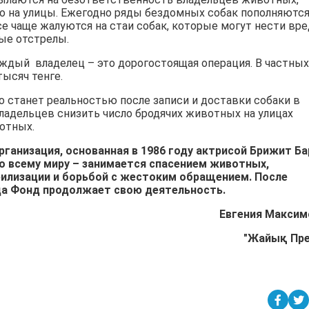
 на улицы. Ежегодно ряды бездомных собак пополняютс
е чаще жалуются на стаи собак, которые могут нести вре
ые отстрелы.
аждый владелец – это дорогостоящая операция. В частных
тысяч тенге.
 станет реальностью после записи и доставки собаки в
владельцев снизить число бродячих животных на улицах
вотных.
 организация, основанная в 1986 году актрисой Брижит Б
 всему миру – занимается спасением животных,
илизации и борьбой с жестоким обращением. После
да Фонд продолжает свою деятельность.
Евгения Максим
"Жайық Пр