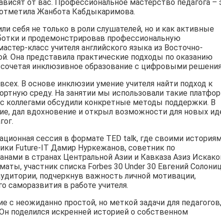
висят от вас. Профессиональное мастерство педагога – 
 – отметила Жанбота Кабдыкаримова.
и себя не только в роли слушателей, но и как активные
аботки и продемонстрировав профессиональную
астер-класс учителя английского языка из Восточно-
й. Она представила практические подходы по оказанию
 сочетая инклюзивное образование с цифровыми решения
всех. В основе инклюзии умение учителя найти подход к
ортную среду. На занятии мы использовали такие платфо
сте с коллегами обсудили конкретные методы поддержки. В
ие, дал вдохновение и открыл возможности для новых ид
гог.
ционная сессия в формате TED talk, где своими история
ики Future-IT Дамир Нуркежанов, советник по
нами в странах Центральной Азии и Кавказа Азиз Искако
аты, участник списка Forbes 30 Under 30 Евгений Солони
аудитории, подчеркнув важность личной мотивации,
о саморазвития в работе учителя.
е с неожиданно простой, но меткой задачи для педагогов
 Он поделился искренней историей о собственном