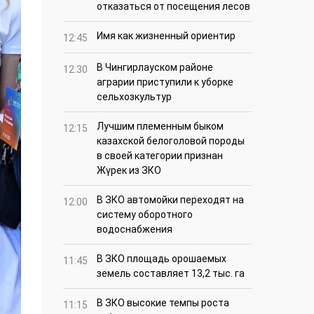
отказаться от посещения лесов
Имя как жизненный ориентир
12:45
В Чингирлауском районе
12:30
аграрии приступили к уборке
сельхозкультур
Лучшим племенным быком
12:15
казахской белоголовой породы
в своей категории признан
Жүрек из ЗКО
В ЗКО автомойки переходят на
12:00
систему оборотного
водоснабжения
В ЗКО площадь орошаемых
11:45
земель составляет 13,2 тыс. га
В ЗКО высокие темпы роста
11:15