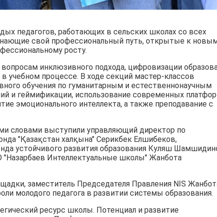
дых педагогов, работающих в сельских школах со всех
ачинающие свой профессиональный путь, открытые к новы
офессиональному росту.
 вопросам инклюзивного подхода, цифровизации образов
в учебном процессе. В ходе секций мастер-классов
вного обучения по гуманитарным и естественнонаучным
ий и геймификации, использование современных платфор
итие эмоционального интеллекта, а также преподавание с
ми словами выступили управляющий директор по
нда "Қазақстан халқына" Серикбек Елшибеков,
нда устойчивого развития образования Куляш Шамшидин
О "Назарбаев Интеллектуальные школы" Жанбота
ощадки, заместитель Председателя Правления NIS Жанбот
оли молодого педагога в развитии системы образования.
егический ресурс школы. Потенциал и развитие