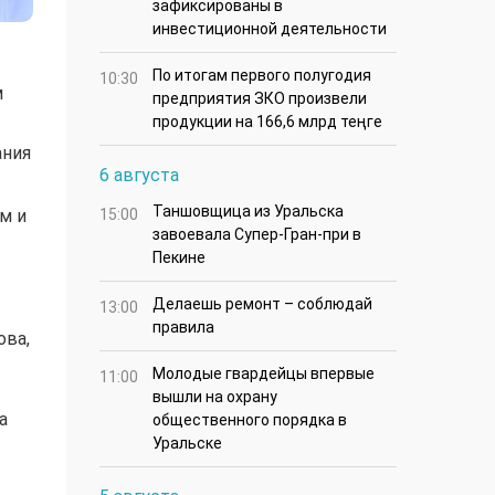
зафиксированы в
инвестиционной деятельности
По итогам первого полугодия
10:30
м
предприятия ЗКО произвели
продукции на 166,6 млрд теңге
ания
6 августа
Таншовщица из Уральска
м и
15:00
завоевала Супер-Гран-при в
Пекине
Делаешь ремонт – соблюдай
13:00
правила
ова,
Молодые гвардейцы впервые
11:00
вышли на охрану
а
общественного порядка в
Уральске