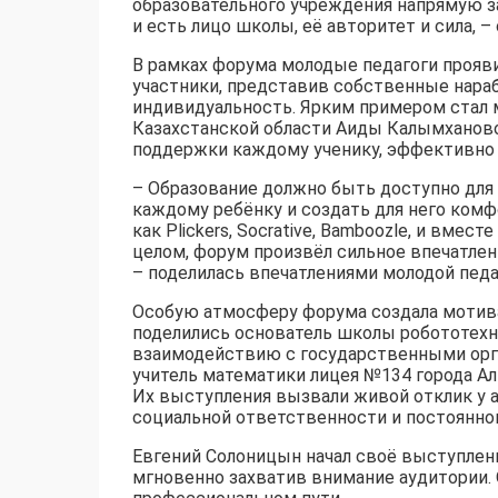
образовательного учреждения напрямую за
и есть лицо школы, её авторитет и сила,
В рамках форума молодые педагоги проявил
участники, представив собственные нар
индивидуальность. Ярким примером стал м
Казахстанской области Аиды Калымханово
поддержки каждому ученику, эффективно
– Образование должно быть доступно для 
каждому ребёнку и создать для него комф
как Plickers, Socrative, Bamboozle, и вме
целом, форум произвёл сильное впечатлен
– поделилась впечатлениями молодой педа
Особую атмосферу форума создала мотива
поделились основатель школы робототехн
взаимодействию с государственными орга
учитель математики лицея №134 города Алм
Их выступления вызвали живой отклик у 
социальной ответственности и постоянног
Евгений Солоницын начал своё выступлени
мгновенно захватив внимание аудитории.