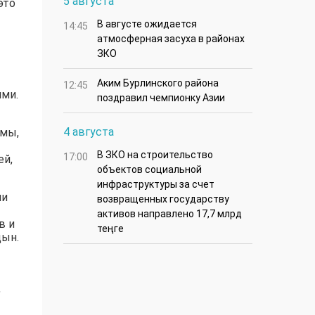
5 августа
это
В августе ожидается
14:45
атмосферная засуха в районах
ЗКО
Аким Бурлинского района
12:45
ми.
поздравил чемпионку Азии
4 августа
рмы,
В ЗКО на строительство
17:00
ей,
объектов социальной
инфраструктуры за счет
ми
возвращенных государству
активов направлено 17,7 млрд
в и
теңге
цын.
,