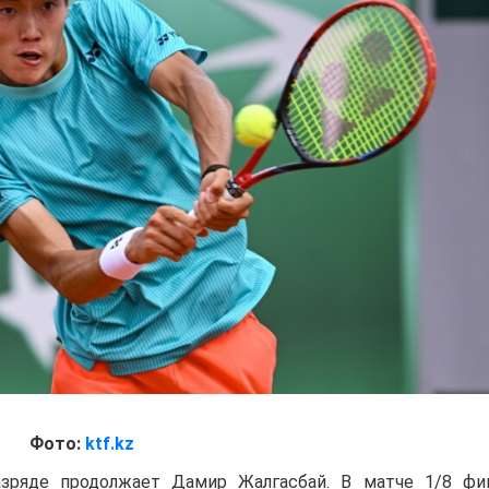
Фото:
ktf.kz
зряде продолжает Дамир Жалгасбай. В матче 1/8 фи