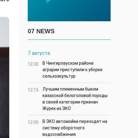
07 NEWS
7 августа
В Чингирлауском районе
12:30
аграрии приступили к уборке
сельхозкультур
Лучшим племенным быком
12:15
казахской белоголовой породы
в своей категории признан
Жүрек из ЗКО
В ЗКО автомойки переходят на
12:00
систему оборотного
водоснабжения