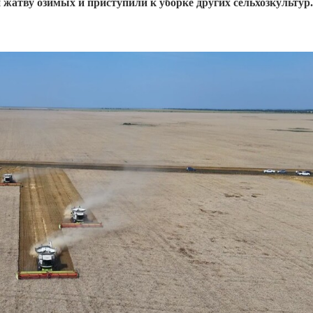
жатву озимых и приступили к уборке других сельхозкультур.