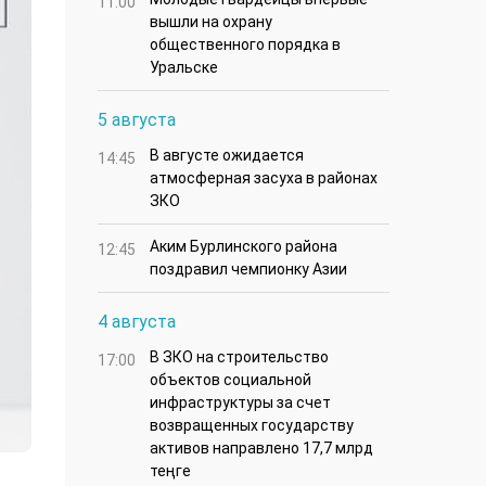
11:00
вышли на охрану
общественного порядка в
Уральске
5 августа
В августе ожидается
14:45
атмосферная засуха в районах
ЗКО
Аким Бурлинского района
12:45
поздравил чемпионку Азии
4 августа
В ЗКО на строительство
17:00
объектов социальной
инфраструктуры за счет
возвращенных государству
активов направлено 17,7 млрд
теңге