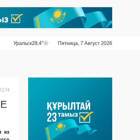
Уральск
28.4°
Пятница, 7 Август 2026
1274
МЕ
м из
ного