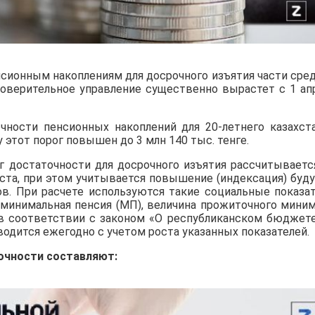
сионным накоплениям для досрочного изъятия части сре
 доверительное управление существенно вырастет с 1 ап
очности пенсионных накоплений для 20-летнего казахст
ду этот порог повышен до 3 млн 140 тыс. тенге.
г достаточности для досрочного изъятия рассчитываетс
ста, при этом учитывается повышение (индексация) буд
в. При расчете используются такие социальные показат
, минимальная пенсия (МП), величина прожиточного мини
в соответствии с законом «О республиканском бюджете
одится ежегодно с учетом роста указанных показателей.
очности составляют: