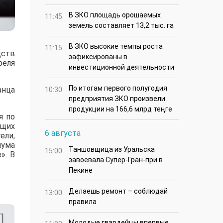
В ЗКО площадь орошаемых
11:45
земель составляет 13,2 тыс. га
В ЗКО высокие темпы роста
11:15
дств
зафиксированы в
реля
инвестиционной деятельности
По итогам первого полугодия
анца
10:30
предприятия ЗКО произвели
продукции на 166,6 млрд теңге
я по
ущих
6 августа
ели,
мума
Таншовщица из Уральска
15:00
». В
завоевала Супер-Гран-при в
Пекине
Делаешь ремонт – соблюдай
13:00
правила
Молодые гвардейцы впервые