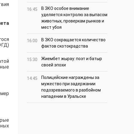
твия
В ЗКО особое внимание
16:45
уделяется контролю за выпасом
животных, проверкам рынков и
чета
мест убоя
гося
В ЗКО сокращается количество
16:00
ФГД)
фактов скотокрадства
Жиембет жырау: поэт и батыр
15:30
атой
своей эпохи
нные
Полицейские награждены за
14:45
мужество при задержании
подозреваемого в разбойном
змер
нападении в Уральске
орые
нных