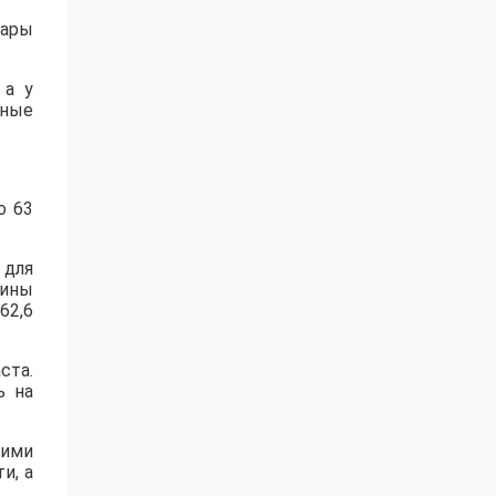
пары
 а у
нные
о 63
 для
щины
62,6
ста.
ь на
ними
и, а