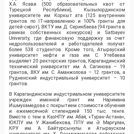
Х.А. Ясави (500 образовательных квот от
Турецкой Республики), Кызылординском
университете им. Коркыт ата (125 внутренних
грантов по IT-направлению и 100% гранты для
детей-сирот), ВКТУ им. Д. Серикбаева (94 гранта в
рамках собственных конкурсов) и Satbayev
University, где финансовую поддержку за счет
недропользователей и работодателей получат
более 538 студентов. Кроме того, Атырауский
университет нефти и газа им. С. Утебаева
выделяет 20 ректорских грантов, Карагандинский
технический университет им. А. Сагинова – 19
грантов, ВКУ им. С. Аманжолова – 12 грантов, а
Рудненский индустриальный университет – 10
грантов.
​В Карагандинском индустриальном университете
учрежден именной грант им. Наримана
Ишмухамедова с покрытием стоимости обучения
и ежемесячной стипендией 150 тыс. тенге.
Вместе с тем в КазНПУ им. Абая, «Туран-Астана»,
ЮКПУ им. У. Жанибекова, ППУ им. Ә. Марғұлан,
КРУ им. А. Байтурсынулы и Атырауском
университете им. Х. Досмухамедова действуют