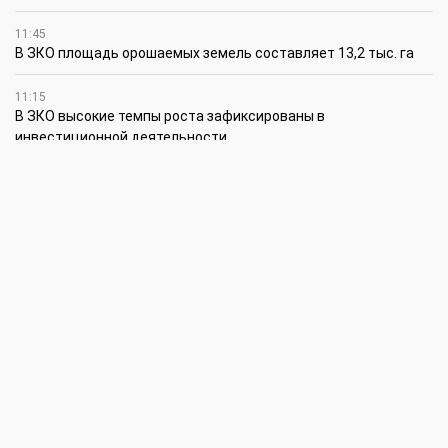
11:45
В ЗКО площадь орошаемых земель составляет 13,2 тыс. га
11:15
В ЗКО высокие темпы роста зафиксированы в
инвестиционной деятельности
10:30
По итогам первого полугодия предприятия ЗКО произвели
продукции на 166,6 млрд теңге
6 августа
15:00
Таншовщица из Уральска завоевала Супер-Гран-при в Пекине
13:00
Делаешь ремонт – соблюдай правила
11:00
Молодые гвардейцы впервые вышли на охрану