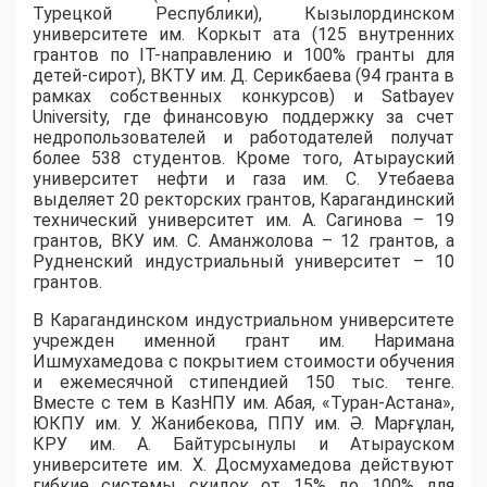
Турецкой Республики), Кызылординском
университете им. Коркыт ата (125 внутренних
грантов по IT-направлению и 100% гранты для
детей-сирот), ВКТУ им. Д. Серикбаева (94 гранта в
рамках собственных конкурсов) и Satbayev
University, где финансовую поддержку за счет
недропользователей и работодателей получат
более 538 студентов. Кроме того, Атырауский
университет нефти и газа им. С. Утебаева
выделяет 20 ректорских грантов, Карагандинский
технический университет им. А. Сагинова – 19
грантов, ВКУ им. С. Аманжолова – 12 грантов, а
Рудненский индустриальный университет – 10
грантов.
​В Карагандинском индустриальном университете
учрежден именной грант им. Наримана
Ишмухамедова с покрытием стоимости обучения
и ежемесячной стипендией 150 тыс. тенге.
Вместе с тем в КазНПУ им. Абая, «Туран-Астана»,
ЮКПУ им. У. Жанибекова, ППУ им. Ә. Марғұлан,
КРУ им. А. Байтурсынулы и Атырауском
университете им. Х. Досмухамедова действуют
гибкие системы скидок от 15% до 100% для