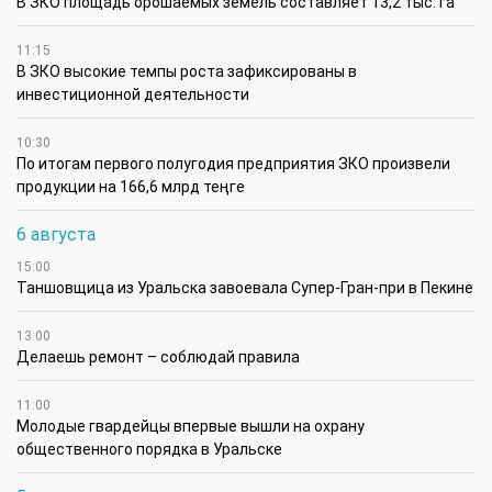
В ЗКО площадь орошаемых земель составляет 13,2 тыс. га
11:15
В ЗКО высокие темпы роста зафиксированы в
инвестиционной деятельности
10:30
По итогам первого полугодия предприятия ЗКО произвели
продукции на 166,6 млрд теңге
6 августа
15:00
Таншовщица из Уральска завоевала Супер-Гран-при в Пекине
13:00
Делаешь ремонт – соблюдай правила
11:00
Молодые гвардейцы впервые вышли на охрану
общественного порядка в Уральске