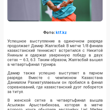
Фото:
ktf.kz
Успешное выступление в одиночном разряде
продолжает Дамир Жалгасбай. В матче 1/8 финала
казахстанский теннисист встретился с Никитой
Яниным и одержал уверенную победу в двух
сетах — 6:3, 6:3. Таким образом, Жалгасбай вышел
в четвертьфинал турнира.
Дамир также успешно выступает в парном
разряде. Вместе с чемпионом Казахстана
Даниалом Рахматуллаевым он пробился в финал
соревнований, где казахстанский дуэт поборется
за титул.
В женской сетке в четвертьфинал вышла
Асылжан Арыстанбекова, которая в матче
второго круга обыграла австрийку Liel Marlies