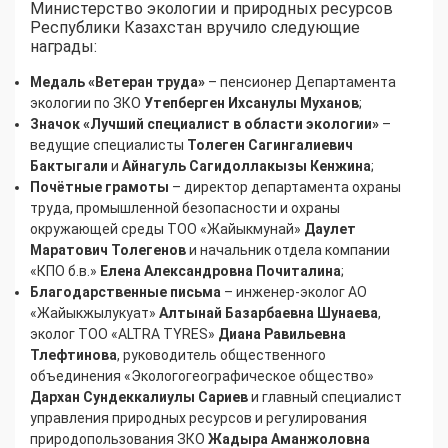
Министерство экологии и природных ресурсов
Республики Казахстан вручило следующие
награды:
Медаль «Ветеран труда»
– пенсионер Департамента
экологии по ЗКО
Утепберген Ихсанулы Муханов
;
Значок «Лучший специалист в области экологии»
–
ведущие специалисты
Толеген Сагингалиевич
Бактыгали
и
Айнагуль Сагидоллакызы Кенжина
;
Почётные грамоты
– директор департамента охраны
труда, промышленной безопасности и охраны
окружающей среды ТОО «Жайыкмунай»
Даулет
Маратович Толегенов
и начальник отдела компании
«КПО б.в.»
Елена Александровна Почиталина
;
Благодарственные письма
– инженер-эколог АО
«Жайыкжылукуат»
Алтынай Базарбаевна Шунаева
,
эколог ТОО «ALTRA TYRES»
Диана Равильевна
Тлефтинова
, руководитель общественного
объединения «Экологогеографическое общество»
Дархан Сундеккалиулы Сариев
и главный специалист
управления природных ресурсов и регулирования
природопользования ЗКО
Жадыра Аманжоловна