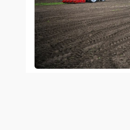
Фото 
При поддержке акима области Наримана Ту
млрд теңге. Было одобрено 11 проектов, 
оборот с использованием технологий водо
закупивших современное поливное оборуд
последние три года фермерам было выплач
В регионе площадь орошаемых земель соста
водосберегающие технологии. Благодаря 