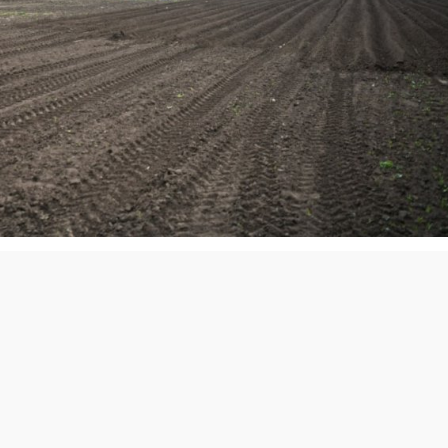
из фонда "Жайық Пресс"
регалиева в прошлом году на эти цели было выделено 3
благодаря чему более 2900 гектаров земель были введены 
сбережения. 80% инвестиционных затрат аграриев,
ование, покрывается за счет местного бюджета. За
ено 5 млрд теңге субсидий.
вляет 13,2 тыс. га, при этом на 94% из них используются
мерам государственной поддержки западноказахстанские