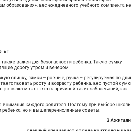
ам образования», вес ежедневного учебного комплекта не
5 кг.
, также важен для безопасности ребенка. Такую сумку
ящие дорогу утром и вечером.
ую спинку, лямки – ровные, ручка – регулируемая по дли
ветствовать росту и возрасту ребенка, вес пустой сумк
 рюкзака может стать причиной таких заболеваний, как
ре внимания каждого родителя. Поэтому при выборе школь
р ребенка, но и вышеперечисленные советы.
З.Ажигали
главный специалист отдела контроля и над