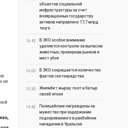
объектов социальной
инфраструктуры за счет
возвращенных государству
активов направлено 17,7 млрд
теңге
В ЗКО особое внимание
16:45
уделяется контролю за выпасом
животных, проверкам рынков и
мест убоя
В ЗКО сокращается количество
16:00
не.
фактов скотокрадства
и не
Жиембет жырау: поэт и батыр
15:30
своей эпохи
ной
Полицейские награждены за
14:45
мужество при задержании
ева,
подозреваемого в разбойном
нападении в Уральске
зора