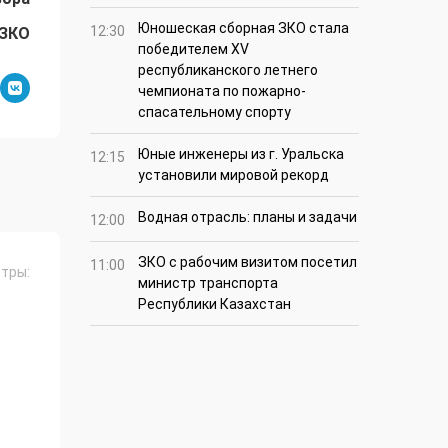
Юношеская сборная ЗКО стала
12:30
 ЗКО
победителем XV
республиканского летнего
чемпионата по пожарно-
спасательному спорту
Юные инженеры из г. Уральска
12:15
установили мировой рекорд
Водная отрасль: планы и задачи
12:00
ЗКО с рабочим визитом посетил
11:00
тры:
министр транспорта
Республики Казахстан