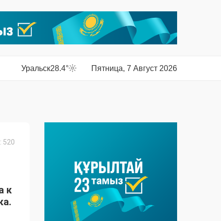
Уральск
28.4°
Пятница, 7 Август 2026
 520
а к
ка.