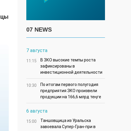
нцы
07 NEWS
7 августа
В ЗКО высокие темпы роста
11:15
зафиксированы в
инвестиционной деятельности
По итогам первого полугодия
10:30
предприятия ЗКО произвели
продукции на 166,6 млрд теңге
6 августа
Таншовщица из Уральска
15:00
завоевала Супер-Гран-при в