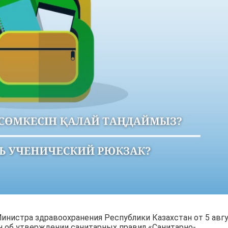
инистра здравоохранения Республики Казахстан от 5 авг
н об утверждении санитарных правил «Санитарно-