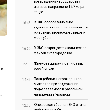
возвращенных государству
активов направлено 17,7 млрд
теңге
В ЗКО особое внимание
16:45
уделяется контролю за выпасом
животных, проверкам рынков и
мест убоя
В ЗКО сокращается количество
16:00
фактов скотокрадства
Жиембет жырау: поэт и батыр
15:30
 и
своей эпохи
Полицейские награждены за
14:45
мужество при задержании
подозреваемого в разбойном
нападении в Уральске
ия
Юношеская сборная ЗКО стала
12:30
победителем XV