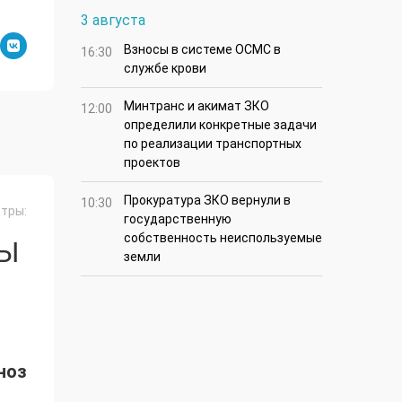
3 августа
Взносы в системе ОСМС в
16:30
службе крови
Минтранс и акимат ЗКО
12:00
определили конкретные задачи
по реализации транспортных
проектов
Прокуратура ЗКО вернули в
10:30
тры:
государственную
собственность неиспользуемые
СЫ
земли
ноз