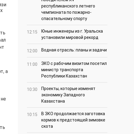
язи
республиканского летнего
их
чемпионата по пожарно-
спасательному спорту
Юные инженеры из г. Уральска
12:15
ить
установили мировой рекорд
вал
нт
Водная отрасль: планы и задачи
12:00
ЗКО с рабочим визитом посетил
11:00
министр транспорта
т, а
Республики Казахстан
Проекты, которые изменят
10:30
экономику Западного
 не
Казахстана
В ЗКО продолжается заготовка
10:15
кормов к предстоящей зимовке
скота
ть