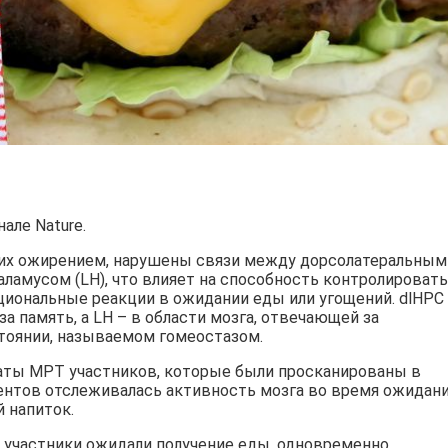
але Nature.
щих ожирением, нарушены связи между дорсолатеральным
аламусом (LH), что влияет на способность контролировать
иональные реакции в ожидании еды или угощений. dlHPC
а память, а LH – в области мозга, отвечающей за
тоянии, называемом гомеостазом.
аты МРТ участников, которые были просканированы в
иентов отслеживалась активность мозга во время ожидан
 напиток.
а участники ожидали получение еды, одновременно