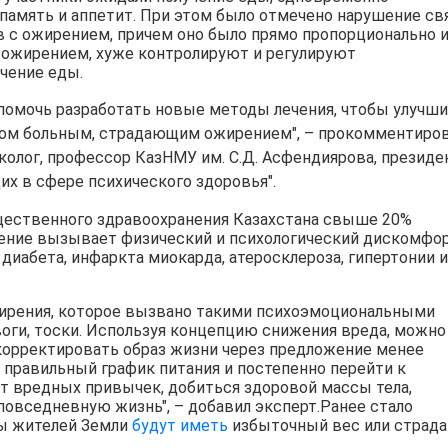
память и аппетит. При этом было отмечено нарушение св
в с ожирением, причем оно было прямо пропорционально 
е ожирением, хуже контролируют и регулируют
чение еды.
помочь разработать новые методы лечения, чтобы улучш
ом больным, страдающим ожирением", – прокомментиро
колог, профессор КазНМУ им. С.Д. Асфендиярова, президе
х в сфере психического здоровья".
щественного здравоохранения Казахстана свыше 20%
ние вызывает физический и психологический дискомфор
диабета, инфаркта миокарда, атеросклероза, гипертонии и
жирения, которое вызвано такими психоэмоциональными
воги, тоски. Используя концепцию снижения вреда, можно
скорректировать образ жизни через предложение менее
 правильный график питания и постепенно перейти к
т вредных привычек, добиться здоровой массы тела,
повседневную жизнь", – добавил эксперт.Ранее стало
ны жителей Земли
будут иметь
избыточный вес или страда