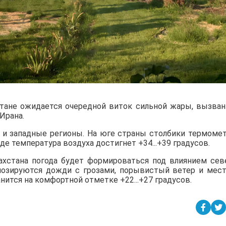
стане ожидается очередной виток сильной жары, вызва
Ирана.
е и западные регионы. На юге страны столбики термоме
паде температура воздуха достигнет +34...+39 градусов.
захстана погода будет формироваться под влиянием сев
огнозируются дожди с грозами, порывистый ветер и мес
анится на комфортной отметке +22...+27 градусов.