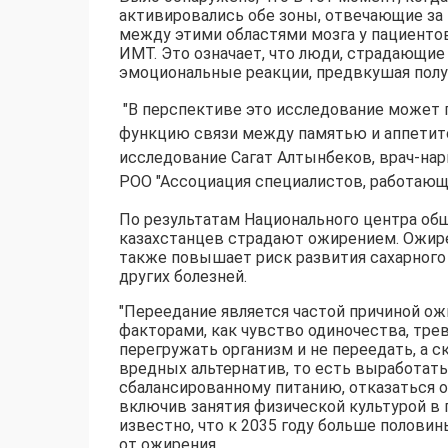
активировались обе зоны, отвечающие за 
между этими областями мозга у пациенто
ИМТ. Это означает, что люди, страдающи
эмоциональные реакции, предвкушая полу
"В перспективе это исследование может 
функцию связи между памятью и аппетит
исследование Сагат Алтынбеков, врач-нар
РОО "Ассоциация специалистов, работающи
По результатам Национального центра об
казахстанцев страдают ожирением. Ожире
также повышает риск развития сахарного 
других болезней.
"Переедание является частой причиной о
факторами, как чувство одиночества, тре
перегружать организм и не переедать, а 
вредных альтернатив, то есть выработать
сбалансированному питанию, отказаться о
включив занятия физической культурой в 
известно, что к 2035 году больше полови
от ожирения.