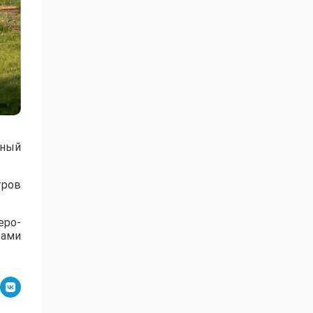
нный
тров
еро-
тами