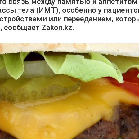
что связь между памятью и аппетитом
ссы тела (ИМТ), особенно у пациенто
тройствами или перееданием, котор
 сообщает Zakon.kz.