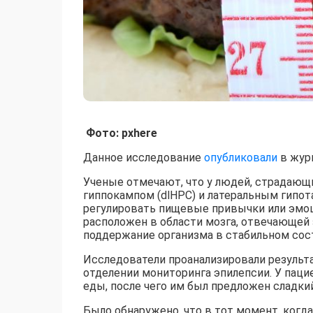
Фото: pxhere
Данное исследование
опубликовали
в журн
Ученые отмечают, что у людей, страдаю
гиппокампом (dlHPC) и латеральным гипот
регулировать пищевые привычки или эмоц
расположен в области мозга, отвечающей з
поддержание организма в стабильном сос
Исследователи проанализировали результ
отделении мониторинга эпилепсии. У пац
еды, после чего им был предложен сладкий
Было обнаружено, что в тот момент, когд