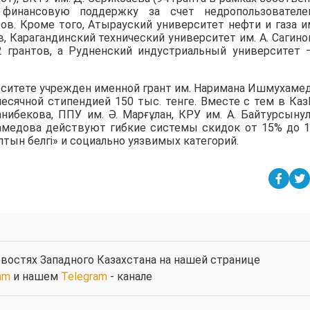
де финансовую поддержку за счет недропользовател
ов. Кроме того, Атырауский университет нефти и газа им
, Карагандинский технический университет им. А. Сагино
2 грантов, а Рудненский индустриальный университет 
рситете учрежден именной грант им. Наримана Ишмухаме
есячной стипендией 150 тыс. тенге. Вместе с тем в Ка
анибекова, ППУ им. Ә. Марғұлан, КРУ им. А. Байтурсыну
амедова действуют гибкие системы скидок от 15% до 
тын белгі» и социально уязвимых категорий.
востях Западного Казахстана на нашей странице
am
и нашем
Telegram
- канале