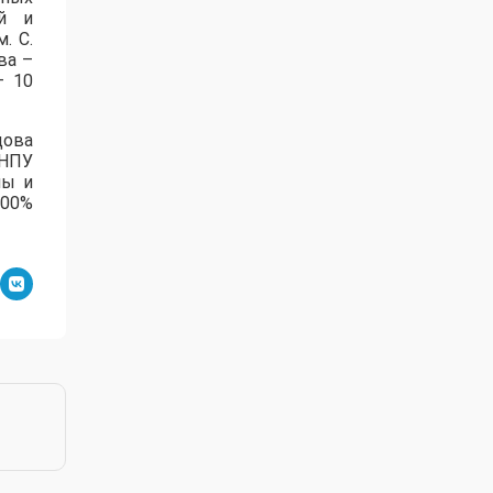
ей и
. С.
ва –
– 10
дова
зНПУ
лы и
100%