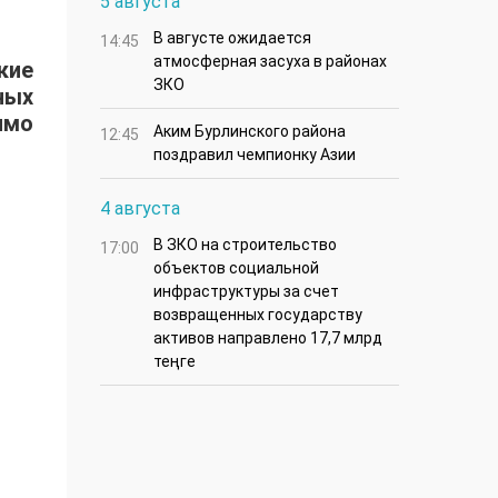
5 августа
В августе ожидается
14:45
атмосферная засуха в районах
ские
ЗКО
ных
имо
Аким Бурлинского района
12:45
поздравил чемпионку Азии
4 августа
В ЗКО на строительство
17:00
объектов социальной
инфраструктуры за счет
возвращенных государству
активов направлено 17,7 млрд
теңге