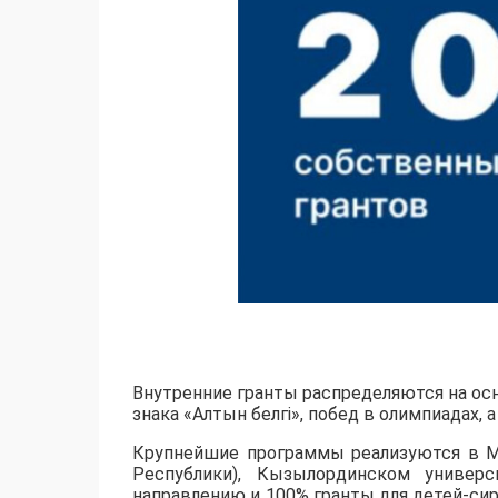
Внутренние гранты распределяются на осн
знака «Алтын белгі», побед в олимпиадах,
​Крупнейшие программы реализуются в М
Республики), Кызылординском универс
направлению и 100% гранты для детей-сир