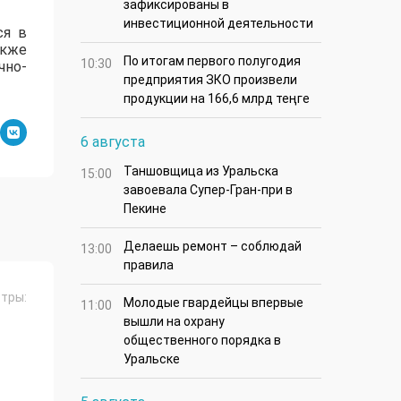
зафиксированы в
инвестиционной деятельности
ся в
акже
По итогам первого полугодия
10:30
чно-
предприятия ЗКО произвели
продукции на 166,6 млрд теңге
6 августа
Таншовщица из Уральска
15:00
завоевала Супер-Гран-при в
Пекине
Делаешь ремонт – соблюдай
13:00
правила
тры:
Молодые гвардейцы впервые
11:00
вышли на охрану
общественного порядка в
Уральске