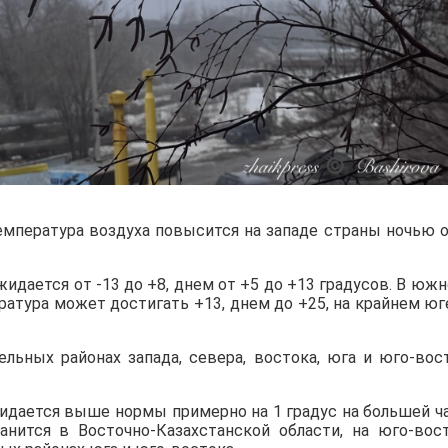
емпература воздуха повысится на западе страны ночью о
жидается от -13 до +8, днем от +5 до +13 градусов. В южн
атура может достигать +13, днем до +25, на крайнем юг
льных районах запада, севера, востока, юга и юго-вос
жидается выше нормы примерно на 1 градус на большей ч
анится в Восточно-Казахстанской области, на юго-вос