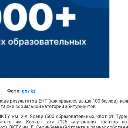
Фото:
gov.kz
ове результатов ЕНТ (как правило, выше 100 баллов), нал
 а также социальной категории абитуриентов.
КТУ им. Х.А. Ясави (500 образовательных квот от Туре
итете им. Коркыт ата (125 внутренних грантов по
от), ВКТУ им. Д. Серикбаева (94 гранта в рамках собстве