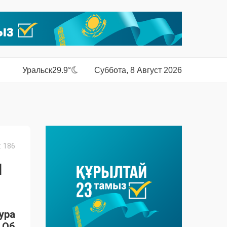
Уральск
29.9°
Суббота, 8 Август 2026
 186
И
ура
 Об