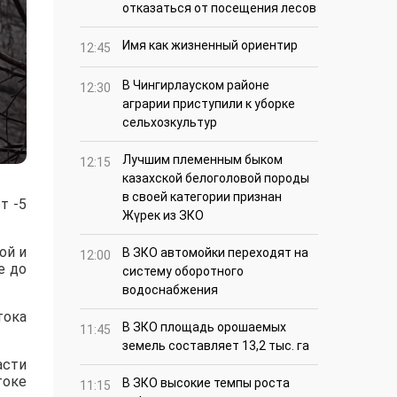
отказаться от посещения лесов
Имя как жизненный ориентир
12:45
В Чингирлауском районе
12:30
аграрии приступили к уборке
сельхозкультур
Лучшим племенным быком
12:15
казахской белоголовой породы
в своей категории признан
т -5
Жүрек из ЗКО
ой и
В ЗКО автомойки переходят на
12:00
е до
систему оборотного
водоснабжения
тока
В ЗКО площадь орошаемых
11:45
земель составляет 13,2 тыс. га
асти
токе
В ЗКО высокие темпы роста
11:15