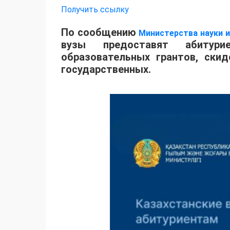
Получить ссылку
По сообщению
Министерства науки 
вузы предоставят абитур
образовательных грантов, ски
государственных.