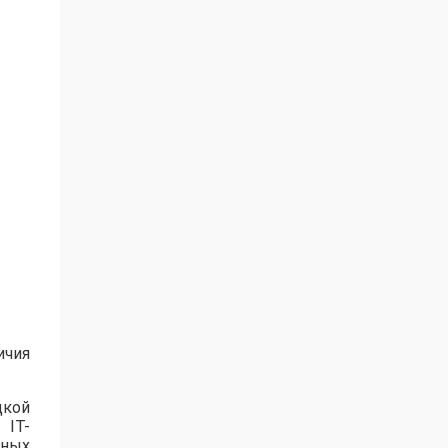
ичия
цкой
 IT-
нных