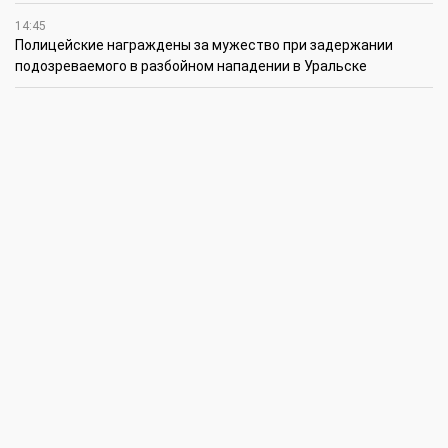
14:45
Полицейские награждены за мужество при задержании
подозреваемого в разбойном нападении в Уральске
12:30
Юношеская сборная ЗКО стала победителем XV
республиканского летнего чемпионата по пожарно-
спасательному спорту
12:15
Юные инженеры из г. Уральска установили мировой рекорд
12:00
Водная отрасль: планы и задачи
11:00
ЗКО с рабочим визитом посетил министр транспорта
Республики Казахстан
10:30
Проекты, которые изменят экономику Западного Казахстана