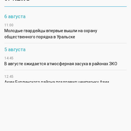
6 августа
11:00
Молодые гвардейцы впервые вышли на охрану
общественного порядка в Уральске
5 августа
14:45
В августе ожидается атмосферная засуха в районах ЗКО
12:45
Аким Бурлинского района поздравил чемпионку Азии
4 августа
17:00
В ЗКО на строительство объектов социальной
инфраструктуры за счет возвращенных государству активов
направлено 17,7 млрд теңге