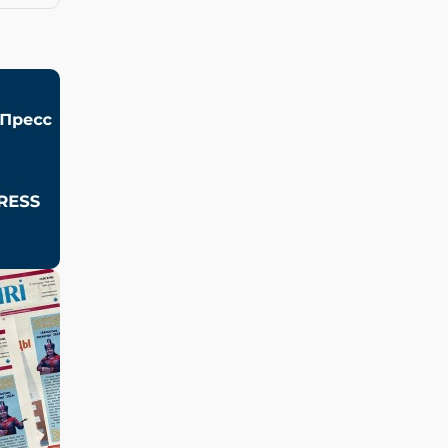
ские
ных
имо