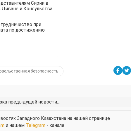
дставителям Сирии в
в Ливане и Консульства
отрудничество при
иата по достижению
овольственная безопасность
Просмо