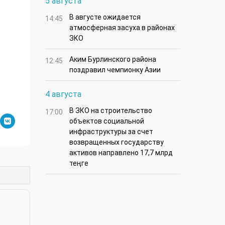
5 августа
В августе ожидается
14:45
атмосферная засуха в районах
ЗКО
Аким Бурлинского района
12:45
поздравил чемпионку Азии
4 августа
В ЗКО на строительство
17:00
объектов социальной
инфраструктуры за счет
возвращенных государству
активов направлено 17,7 млрд
теңге
тры: