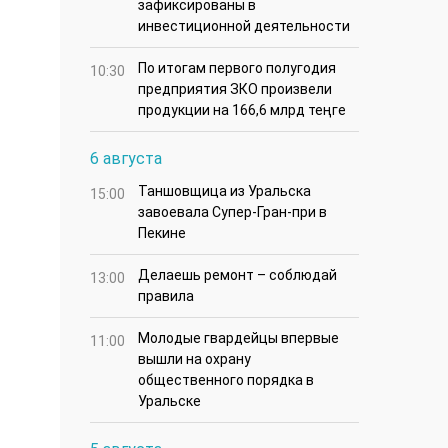
зафиксированы в
инвестиционной деятельности
По итогам первого полугодия
10:30
предприятия ЗКО произвели
продукции на 166,6 млрд теңге
6 августа
Таншовщица из Уральска
15:00
завоевала Супер-Гран-при в
Пекине
Делаешь ремонт – соблюдай
13:00
правила
Молодые гвардейцы впервые
11:00
вышли на охрану
общественного порядка в
Уральске