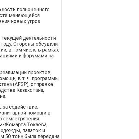
жность полноценного
ксте меняющейся
ения новых угроз
и текущей деятельности
 году. Стороны обсудили
и, в том числе в рамках
зациями и форумами на
реализации проектов,
омощи, в т.
ч. программы
тана (AFSP), отправке
едства Казахстана,
не.
 за содействие,
уманитарной помощи в
 землетрясения.
м-Жомарта Токаева,
 одежды, палаток и
м 50 тонн была передана