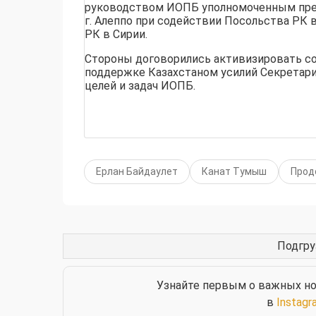
руководством ИОПБ уполномоченным пре
г. Алеппо при содействии Посольства РК 
РК в Сирии.
Стороны договорились активизировать с
поддержке Казахстаном усилий Секретар
целей и задач ИОПБ.
Ерлан Байдаулет
Канат Тумыш
Прод
Главная
/
Новости
/
Главные новости
8.08.2026, 17:00