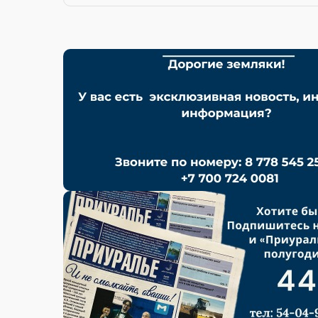
ВУЗЫ РК ОБЪЯВИЛИ
ГРАНТЫ
Получить ссылку
По сообщению
Министерства науки 
вузы предоставят абитур
образовательных грантов, ски
государственных.