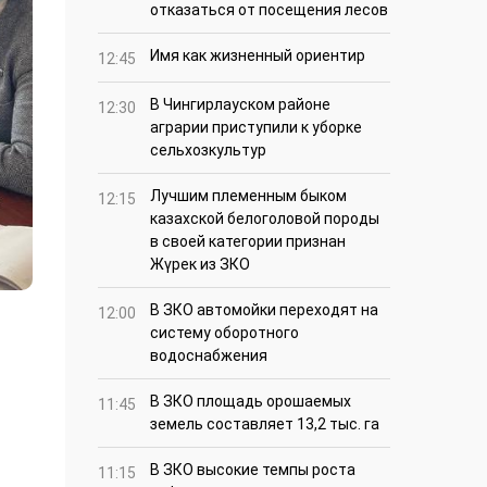
отказаться от посещения лесов
Имя как жизненный ориентир
12:45
В Чингирлауском районе
12:30
аграрии приступили к уборке
сельхозкультур
Лучшим племенным быком
12:15
казахской белоголовой породы
в своей категории признан
Жүрек из ЗКО
В ЗКО автомойки переходят на
12:00
систему оборотного
водоснабжения
В ЗКО площадь орошаемых
11:45
земель составляет 13,2 тыс. га
В ЗКО высокие темпы роста
11:15