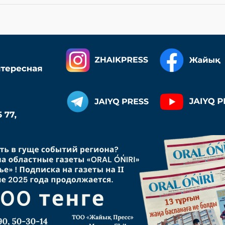
 КОНКУРС НА ВНУТРЕННИЕ
, в 2026 году казахстан
и высшего образования РК
иентам более двух тысяч собствен
док на обучение и именных стипендий пом