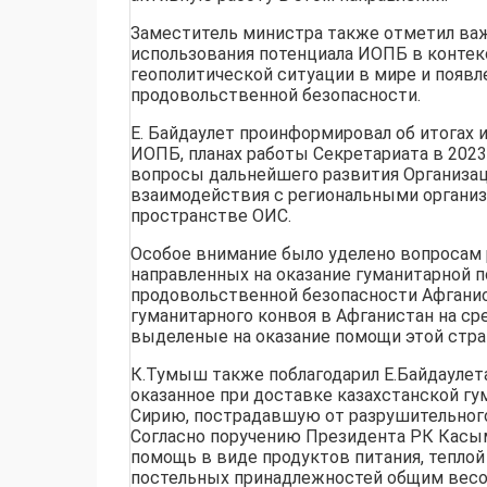
Заместитель министра также отметил ва
использования потенциала ИОПБ в конте
геополитической ситуации в мире и появл
продовольственной безопасности.
Е. Байдаулет проинформировал об итогах 
ИОПБ, планах работы Секретариата в 2023
вопросы дальнейшего развития Организаци
взаимодействия с региональными органи
пространстве ОИС.
Особое внимание было уделено вопросам 
направленных на оказание гуманитарной п
продовольственной безопасности Афганис
гуманитарного конвоя в Афганистан на ср
выделеные на оказание помощи этой стра
К.Тумыш также поблагодарил Е.Байдаулета
оказанное при доставке казахстанской г
Сирию, пострадавшую от разрушительного
Согласно поручению Президента РК Касы
помощь в виде продуктов питания, теплой
постельных принадлежностей общим весо