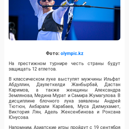
Фото:
olympic.kz
На престижном турнире честь страны будут
защищать 12 атлетов.
В классическом луке выступят мужчины Ильфат
Абдуллин, Даулеткелди Жанбырбай, Дастан
Каримов, а также женщины Александра
Землянова, Медина Мурат и Самира Жумагулова. В
дисциплине блочного лука заявлены Андрей
Тютюн, Акбарали Карабаев, Муса Дилмухамет,
Виктория Лян, Адель Жексенбинова и Роксана
Юнусова.
Напомним, Азиатские игры пройдут с 19 сентября