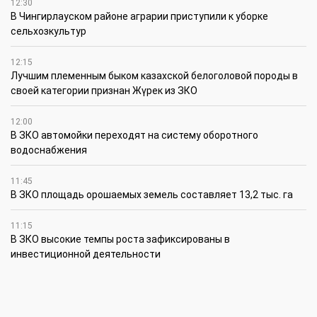
12:30
В Чингирлауском районе аграрии приступили к уборке
сельхозкультур
12:15
Лучшим племенным быком казахской белоголовой породы в
своей категории признан Жүрек из ЗКО
12:00
В ЗКО автомойки переходят на систему оборотного
водоснабжения
11:45
В ЗКО площадь орошаемых земель составляет 13,2 тыс. га
11:15
В ЗКО высокие темпы роста зафиксированы в
инвестиционной деятельности
10:30
По итогам первого полугодия предприятия ЗКО произвели
продукции на 166,6 млрд теңге