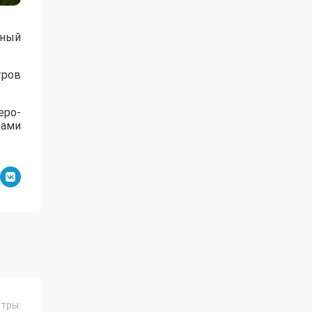
нный
тров
еро-
тами
тры: