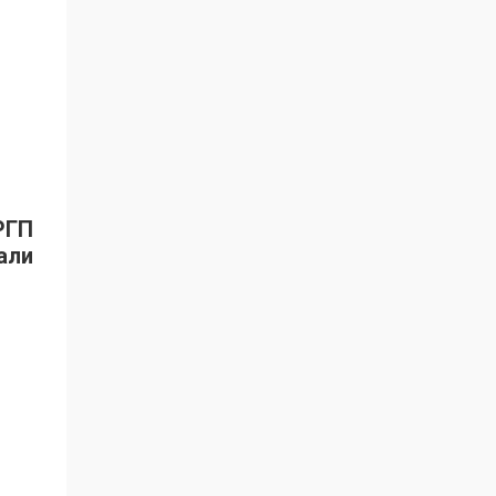
РГП
али