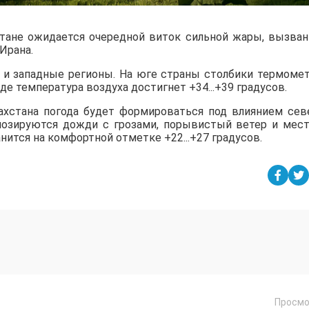
стане ожидается очередной виток сильной жары, вызва
Ирана.
е и западные регионы. На юге страны столбики термоме
паде температура воздуха достигнет +34...+39 градусов.
захстана погода будет формироваться под влиянием сев
огнозируются дожди с грозами, порывистый ветер и мес
анится на комфортной отметке +22...+27 градусов.
Просмо