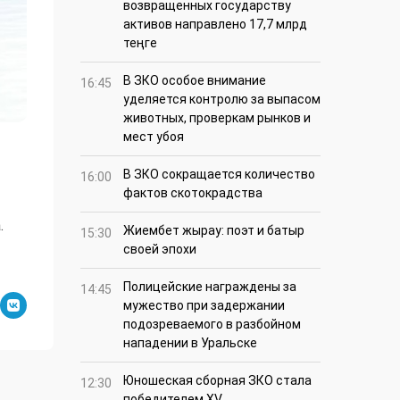
возвращенных государству
активов направлено 17,7 млрд
теңге
В ЗКО особое внимание
16:45
уделяется контролю за выпасом
животных, проверкам рынков и
мест убоя
В ЗКО сокращается количество
16:00
фактов скотокрадства
.
Жиембет жырау: поэт и батыр
15:30
своей эпохи
Полицейские награждены за
14:45
мужество при задержании
подозреваемого в разбойном
нападении в Уральске
Юношеская сборная ЗКО стала
12:30
победителем XV