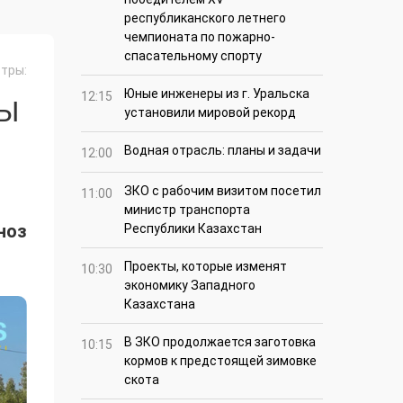
республиканского летнего
чемпионата по пожарно-
спасательному спорту
тры:
Юные инженеры из г. Уральска
12:15
СЫ
установили мировой рекорд
Водная отрасль: планы и задачи
12:00
ЗКО с рабочим визитом посетил
11:00
министр транспорта
ноз
Республики Казахстан
Проекты, которые изменят
10:30
экономику Западного
Казахстана
В ЗКО продолжается заготовка
10:15
кормов к предстоящей зимовке
скота