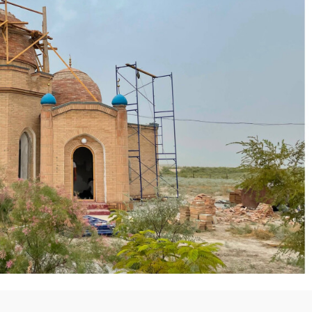
ото:
madenietaqparat