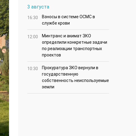
3 августа
Взносы в системе ОСМС в
16:30
службе крови
Минтранс и акимат ЗКО
12:00
определили конкретные задачи
по реализации транспортных
проектов
Прокуратура ЗКО вернули в
10:30
государственную
собственность неиспользуемые
земли