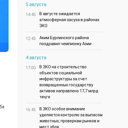
5 августа
В августе ожидается
14:45
атмосферная засуха в районах
ЗКО
Аким Бурлинского района
12:45
поздравил чемпионку Азии
4 августа
В ЗКО на строительство
17:00
объектов социальной
инфраструктуры за счет
возвращенных государству
активов направлено 17,7 млрд
теңге
ба
В ЗКО особое внимание
16:45
уделяется контролю за выпасом
животных, проверкам рынков и
мест убоя