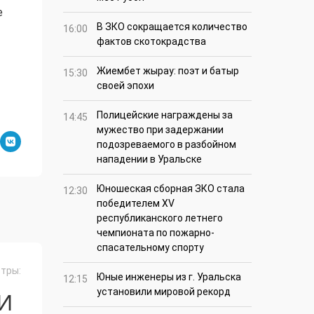
е
В ЗКО сокращается количество
16:00
фактов скотокрадства
Жиембет жырау: поэт и батыр
15:30
своей эпохи
Полицейские награждены за
14:45
мужество при задержании
подозреваемого в разбойном
нападении в Уральске
Юношеская сборная ЗКО стала
12:30
победителем XV
республиканского летнего
чемпионата по пожарно-
спасательному спорту
тры:
Юные инженеры из г. Уральска
12:15
установили мировой рекорд
И