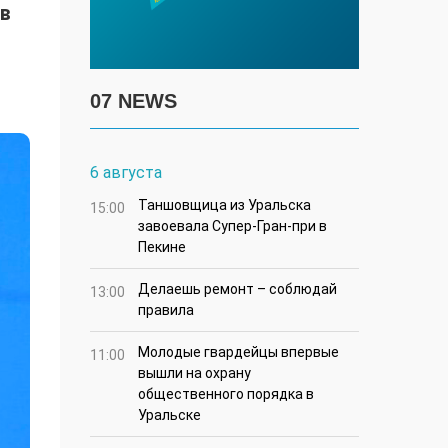
 в
07 NEWS
6 августа
Таншовщица из Уральска
15:00
завоевала Супер-Гран-при в
Пекине
Делаешь ремонт – соблюдай
13:00
правила
Молодые гвардейцы впервые
11:00
вышли на охрану
общественного порядка в
Уральске