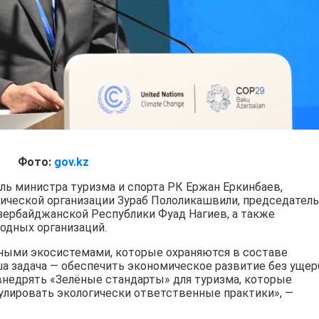
Фото:
gov.kz
ль министра туризма и спорта РК Ержан Еркинбаев,
ической организации Зураб Пололикашвили, председатель
зербайджанской Республики Фуад Нагиев, а также
одных организаций.
ными экосистемами, которые охраняются в составе
а задача — обеспечить экономическое развитие без ущер
недрять «Зелёные стандарты» для туризма, которые
улировать экологически ответственные практики», —