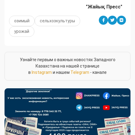
"Жайық Пресс"
озимый
сельхозкультуры
урожай
Узнайте первым о важных новостях Западного
Казахстана на нашей странице
в
Instagram
и нашем
Telegram
- канале