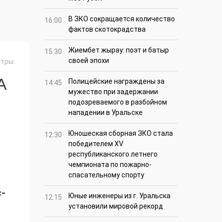
В ЗКО сокращается количество
16:00
фактов скотокрадства
Жиембет жырау: поэт и батыр
15:30
своей эпохи
тры:
А
Полицейские награждены за
14:45
мужество при задержании
подозреваемого в разбойном
нападении в Уральске
Юношеская сборная ЗКО стала
12:30
победителем XV
республиканского летнего
чемпионата по пожарно-
спасательному спорту
-
Юные инженеры из г. Уральска
12:15
установили мировой рекорд