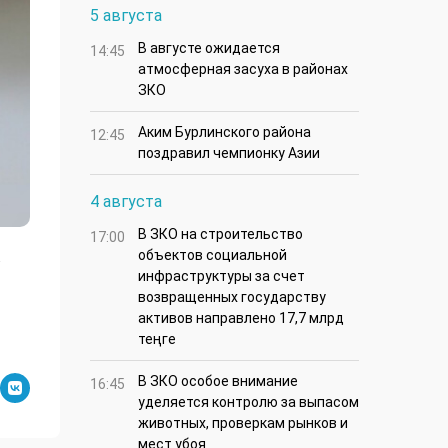
5 августа
В августе ожидается
14:45
атмосферная засуха в районах
ЗКО
Аким Бурлинского района
12:45
поздравил чемпионку Азии
4 августа
В ЗКО на строительство
17:00
объектов социальной
в
инфраструктуры за счет
возвращенных государству
активов направлено 17,7 млрд
теңге
В ЗКО особое внимание
16:45
уделяется контролю за выпасом
животных, проверкам рынков и
мест убоя