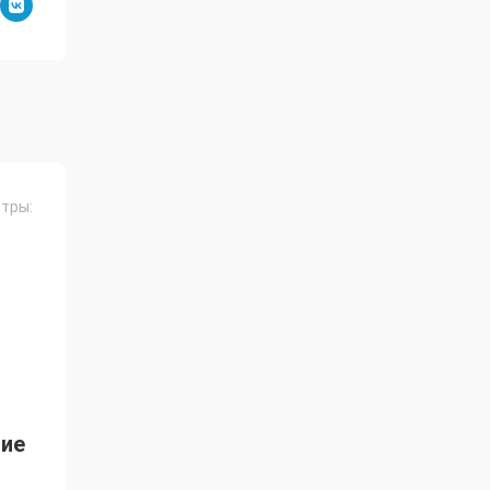
тры:
ние