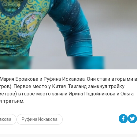
 Мария Бровкова и Руфина Искакова. Они стали вторыми 
тров). Первое место у Китая. Таиланд замкнул тройку
 метров) второе место заняли Ирина Подойникова и Ольга
л третьим.
вкова
Руфина Искакова