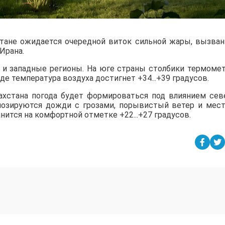
стане ожидается очередной виток сильной жары, вызва
Ирана.
е и западные регионы. На юге страны столбики термоме
паде температура воздуха достигнет +34...+39 градусов.
захстана погода будет формироваться под влиянием сев
огнозируются дожди с грозами, порывистый ветер и мес
анится на комфортной отметке +22...+27 градусов.