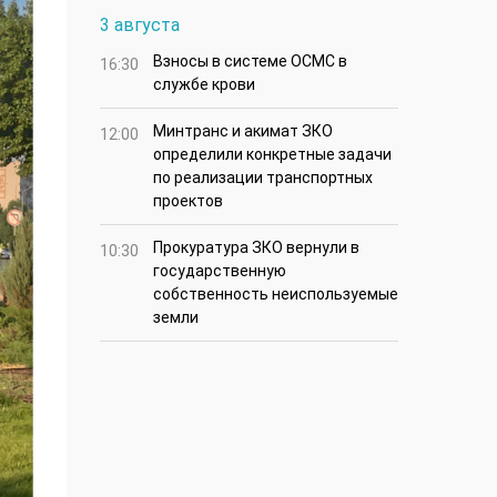
3 августа
Взносы в системе ОСМС в
16:30
службе крови
Минтранс и акимат ЗКО
12:00
определили конкретные задачи
по реализации транспортных
проектов
Прокуратура ЗКО вернули в
10:30
государственную
собственность неиспользуемые
земли