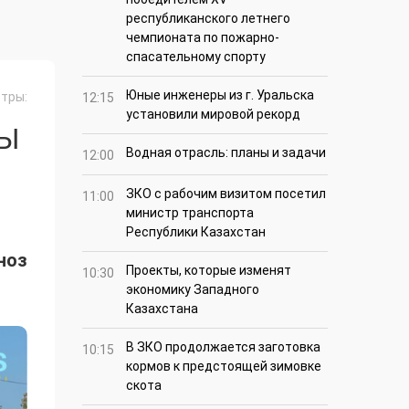
республиканского летнего
чемпионата по пожарно-
спасательному спорту
Юные инженеры из г. Уральска
тры:
12:15
установили мировой рекорд
СЫ
Водная отрасль: планы и задачи
12:00
ЗКО с рабочим визитом посетил
11:00
министр транспорта
Республики Казахстан
ноз
Проекты, которые изменят
10:30
экономику Западного
Казахстана
В ЗКО продолжается заготовка
10:15
кормов к предстоящей зимовке
скота