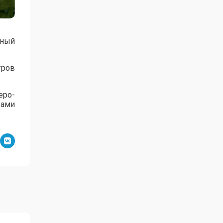
нный
тров
еро-
тами