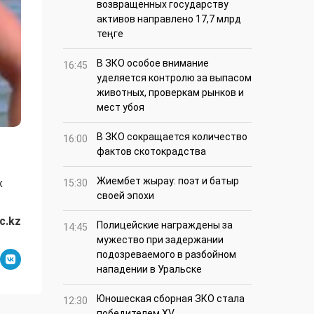
возвращенных государству
активов направлено 17,7 млрд
теңге
В ЗКО особое внимание
16:45
уделяется контролю за выпасом
животных, проверкам рынков и
мест убоя
В ЗКО сокращается количество
16:00
фактов скотокрадства
Жиембет жырау: поэт и батыр
х
15:30
своей эпохи
c.kz
Полицейские награждены за
14:45
мужество при задержании
подозреваемого в разбойном
нападении в Уральске
Юношеская сборная ЗКО стала
12:30
победителем XV