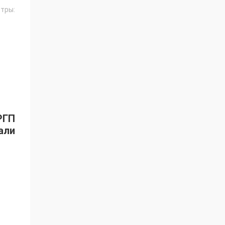
тры:
РГП
али