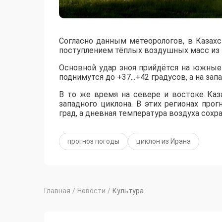
Согласно данным метеорологов, в Казах
поступлением тёплых воздушных масс из 
​Основной удар зноя прийдётся на южны
поднимутся до +37...+42 градусов, а на за
​В то же время на севере и востоке Ка
западного циклона. В этих регионах пр
град, а дневная температура воздуха сохр
прогноз погоды
циклон из Ирана
Главная
/
Новости
/
Культура