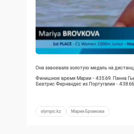
Она завоевала золотую медаль на дистанц
Финишное время Марии - 4:35.69. Панна Гье
Беатрис Фернандес из Португалии - 4:38.66
olympic.kz
Мария Бровкова