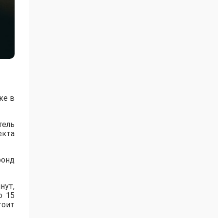
же в
тель
екта
фонд
нут,
о 15
тоит