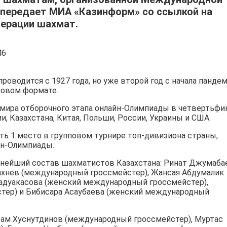
 передает МИА «Казинформ» со ссылкой на
дерации шахмат.
оводится с 1927 года, но уже второй год с начала панде
ровом формате.
 мира отборочного этапа онлайн-Олимпиады в четвертьфи
, Казахстана, Китая, Польши, России, Украины и США.
ть 1 место в групповом турнире топ-дивизиона страны,
йн-Олимпиады.
льнейший состав шахматистов Казахстана: Ринат Джумаба
ахнев (международный гроссмейстер), Жансая Абдумалик
адуакасова (женский международный гроссмейстер),
тер) и Бибисара Асаубаева (женский международный
ам Хуснутдинов (международный гроссмейстер), Муртас