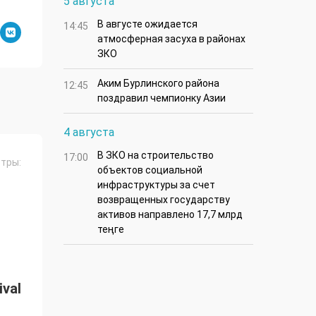
5 августа
В августе ожидается
14:45
атмосферная засуха в районах
ЗКО
Аким Бурлинского района
12:45
поздравил чемпионку Азии
4 августа
В ЗКО на строительство
17:00
тры:
объектов социальной
инфраструктуры за счет
возвращенных государству
активов направлено 17,7 млрд
теңге
val