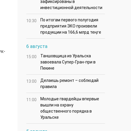
зафиксированы в
инвестиционной деятельности
По итогам первого полугодия
10:30
предприятия ЗКО произвели
продукции на 166,6 млрд теңге
6 августа
ук-
Таншовщица из Уральска
15:00
завоевала Супер-Гран-при в
Пекине
Делаешь ремонт – соблюдай
13:00
правила
Молодые гвардейцы впервые
11:00
вышли на охрану
общественного порядка в
Уральске