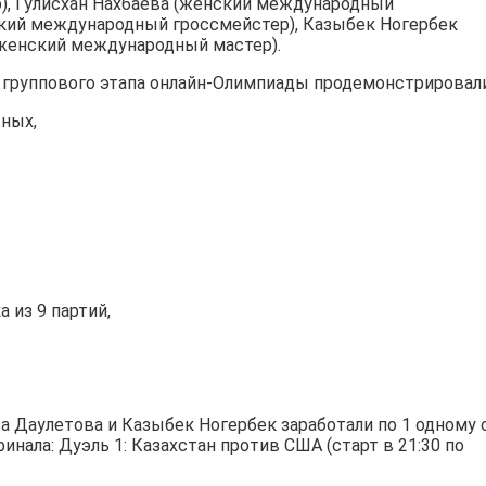
, Гулисхан Нахбаева (женский международный
ский международный гроссмейстер), Казыбек Ногербек
женский международный мастер).
 группового этапа онлайн-Олимпиады продемонстрировали
жных,
 из 9 партий,
ра Даулетова и Казыбек Ногербек заработали по 1 одному 
нала: Дуэль 1: Казахстан против США (старт в 21:30 по