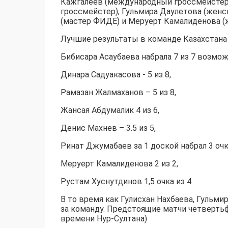
Кажгалеев (международный гроссмейстер)
гроссмейстер), Гульмира Даулетова (жен
(мастер ФИДЕ) и Меруерт Камалиденова (
Лучшие результаты в команде Казахстана
Бибисара Асаубаева набрала 7 из 7 возмо
Динара Садуакасова - 5 из 8,
Рамазан Жалмаханов – 5 из 8,
Жансая Абдумалик 4 из 6,
Денис Махнев – 3.5 из 5,
Ринат Джумабаев за 1 доской набрал 3 очка
Меруерт Камалиденова 2 из 2,
Рустам Хуснутдинов 1,5 очка из 4.
В то время как Гулисхан Нахбаева, Гульми
за команду. Предстоящие матчи четвертьфи
времени Нур-Султана)