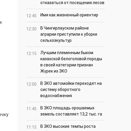
отказаться от посещения лесов
Имя как жизненный ориентир
12:45
:
В Чингирлауском районе
12:30
аграрии приступили к уборке
сельхозкультур
Лучшим племенным быком
12:15
казахской белоголовой породы
в своей категории признан
Жүрек из ЗКО
В ЗКО автомойки переходят на
12:00
систему оборотного
водоснабжения
В ЗКО площадь орошаемых
11:45
очку
земель составляет 13,2 тыс. га
В ЗКО высокие темпы роста
11:15