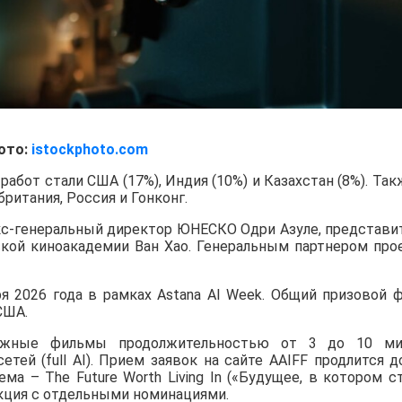
ото:
istockphoto.com
абот стали США (17%), Индия (10%) и Казахстан (8%). Так
ритания, Россия и Гонконг.
с-генеральный директор ЮНЕСКО Одри Азуле, представи
нской киноакадемии Ван Хао. Генеральным партнером про
ря 2026 года в рамках Astana AI Week. Общий призовой 
США.
ажные фильмы продолжительностью от 3 до 10 ми
ей (full AI). Прием заявок на сайте AAIFF продлится д
ема – The Future Worth Living In («Будущее, в котором с
секция с отдельными номинациями.