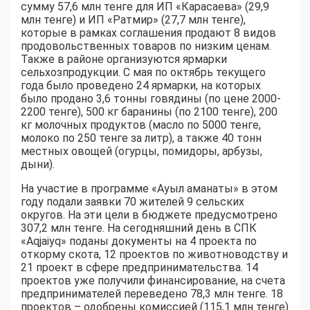
сумму 57,6 млн тенге для ИП «Карасаева» (29,9
млн тенге) и ИП «Ратмир» (27,7 млн тенге),
которые в рамках соглашения продают 8 видов
продовольственных товаров по низким ценам.
Также в районе организуются ярмарки
сельхозпродукции. С мая по октябрь текущего
года было проведено 24 ярмарки, на которых
было продано 3,6 тонны говядины (по цене 2000-
2200 тенге), 500 кг баранины (по 2100 тенге), 200
кг молочных продуктов (масло по 5000 тенге,
молоко по 250 тенге за литр), а также 40 тонн
местных овощей (огурцы, помидоры, арбузы,
дыни).
На участие в программе «Ауыл аманаты» в этом
году подали заявки 70 жителей 9 сельских
округов. На эти цели в бюджете предусмотрено
307,2 млн тенге. На сегодняшний день в СПК
«Aqjaiyq» поданы документы на 4 проекта по
откорму скота, 12 проектов по животноводству и
21 проект в сфере предпринимательства. 14
проектов уже получили финансирование, на счета
предпринимателей переведено 78,3 млн тенге. 18
проектов – одобрены комиссией (115,1 млн тенге)