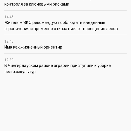
контроля за ключевыми рисками
14:45
Жителям ЗКО рекомендуют соблюдать введенные
ограничения и временно отказаться от посещения лесов
12:45
Имя как жизненный ориентир
12:30
В Чингирлауском районе аграрии приступили к уборке
сельхозкультур
12:15
Лучшим племенным быком казахской белоголовой породы в
своей категории признан Жүрек из ЗКО
12:00
В ЗКО автомойки переходят на систему оборотного
водоснабжения