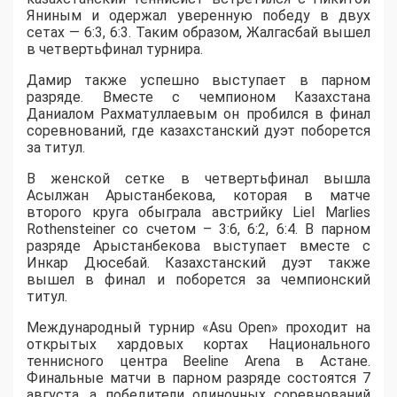
Яниным и одержал уверенную победу в двух
сетах — 6:3, 6:3. Таким образом, Жалгасбай вышел
в четвертьфинал турнира.
Дамир также успешно выступает в парном
разряде. Вместе с чемпионом Казахстана
Даниалом Рахматуллаевым он пробился в финал
соревнований, где казахстанский дуэт поборется
за титул.
В женской сетке в четвертьфинал вышла
Асылжан Арыстанбекова, которая в матче
второго круга обыграла австрийку Liel Marlies
Rothensteiner со счетом – 3:6, 6:2, 6:4. В парном
разряде Арыстанбекова выступает вместе с
Инкар Дюсебай. Казахстанский дуэт также
вышел в финал и поборется за чемпионский
титул.
Международный турнир «Asu Open» проходит на
открытых хардовых кортах Национального
теннисного центра Beeline Arena в Астане.
Финальные матчи в парном разряде состоятся 7
августа, а победители одиночных соревнований